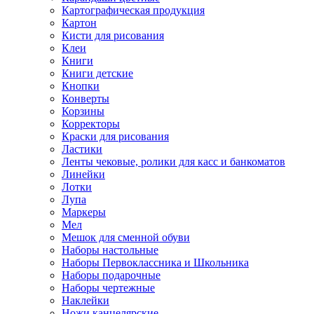
Картографическая продукция
Картон
Кисти для рисования
Клеи
Книги
Книги детские
Кнопки
Конверты
Корзины
Корректоры
Краски для рисования
Ластики
Ленты чековые, ролики для касс и банкоматов
Линейки
Лотки
Лупа
Маркеры
Мел
Мешок для сменной обуви
Наборы настольные
Наборы Первоклассника и Школьника
Наборы подарочные
Наборы чертежные
Наклейки
Ножи канцелярские