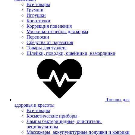
Все товары
Груминг
Игрушки
Когтеточки
Коррекция поведения
Миски контенейры для корма
Переноски
Средства от паразитов
Товары для туалета
Шлейки, поводки, ошейники, намордники
Товары для
здоровья и красоты
Все товары
Косметические приборы
Лампы бактерицидные, очистители-
рециркуляторы
Массажеры, аккупунктурные подушки и коврики