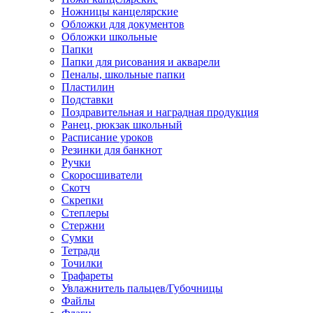
Ножницы канцелярские
Обложки для документов
Обложки школьные
Папки
Папки для рисования и акварели
Пеналы, школьные папки
Пластилин
Подставки
Поздравительная и наградная продукция
Ранец, рюкзак школьный
Расписание уроков
Резинки для банкнот
Ручки
Скоросшиватели
Скотч
Скрепки
Степлеры
Стержни
Сумки
Тетради
Точилки
Трафареты
Увлажнитель пальцев/Губочницы
Файлы