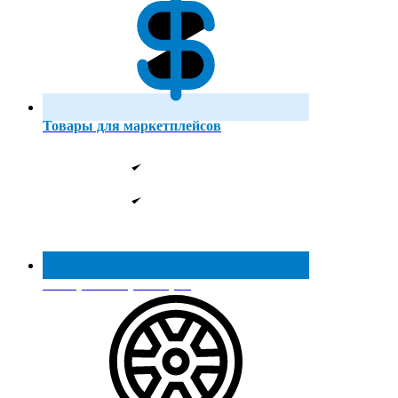
Товары для маркетплейсов
Реестр МинПромТорга