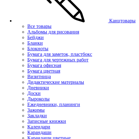
Канцтовары
Все товары
Альбомы для рисования
Бейджи
Бланки
Блокноты
Бумага для заметок, пластбокс
Бумага для чертежных работ
Бумага офисная
Бумага цветная
Визитница
Дидактические материалы
Дневники
Доски
Дыроколы
Ежедневники, планинги
Зажимы
Закладки
Записные книжки
Календари
Карандаши
Карандаши цветные