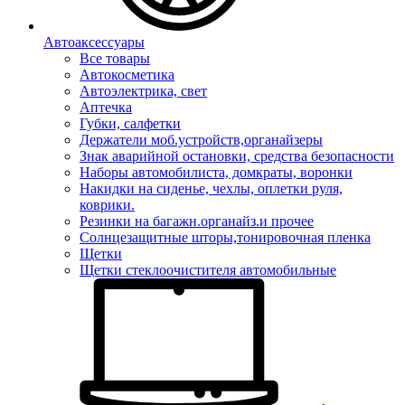
Автоаксессуары
Все товары
Автокосметика
Автоэлектрика, свет
Аптечка
Губки, салфетки
Держатели моб.устройств,органайзеры
Знак аварийной остановки, средства безопасности
Наборы автомобилиста, домкраты, воронки
Накидки на сиденье, чехлы, оплетки руля,
коврики.
Резинки на багажн.органайз.и прочее
Солнцезащитные шторы,тонировочная пленка
Щетки
Щетки стеклоочистителя автомобильные