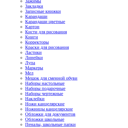
Зажимы
Закладки
Записные книжки
Карандаши
Карандаши цветные
Картон
Кисти для рисования
Книги
Корректоры
Краски для рисования
Ластики
Линейки
Лупа
Маркеры
Мел
Мешок для сменной обуви
Наборы настольные
Наборы подарочные
Наборы чертежные
Наклейки
Ножи канцелярские
Ножницы канцелярские
Обложки для документов
Обложки школьные
Пеналы, школьные папки