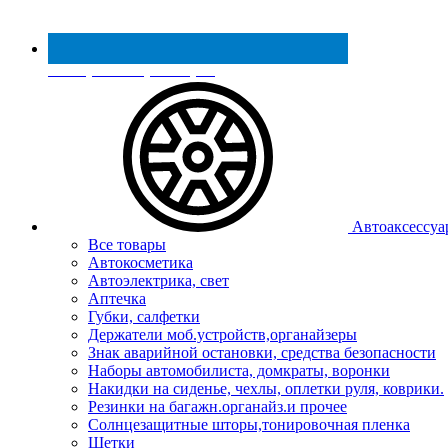
Реестр МинПромТорга
Автоаксессуа
Все товары
Автокосметика
Автоэлектрика, свет
Аптечка
Губки, салфетки
Держатели моб.устройств,органайзеры
Знак аварийной остановки, средства безопасности
Наборы автомобилиста, домкраты, воронки
Накидки на сиденье, чехлы, оплетки руля, коврики.
Резинки на багажн.органайз.и прочее
Солнцезащитные шторы,тонировочная пленка
Щетки