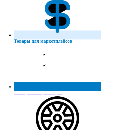
Товары для маркетплейсов
Реестр МинПромТорга