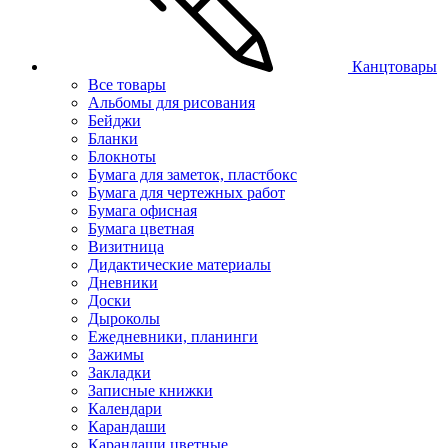
Канцтовары
Все товары
Альбомы для рисования
Бейджи
Бланки
Блокноты
Бумага для заметок, пластбокс
Бумага для чертежных работ
Бумага офисная
Бумага цветная
Визитница
Дидактические материалы
Дневники
Доски
Дыроколы
Ежедневники, планинги
Зажимы
Закладки
Записные книжки
Календари
Карандаши
Карандаши цветные