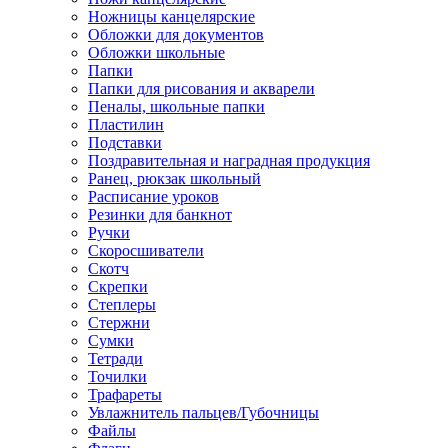
Ножницы канцелярские
Обложки для документов
Обложки школьные
Папки
Папки для рисования и акварели
Пеналы, школьные папки
Пластилин
Подставки
Поздравительная и наградная продукция
Ранец, рюкзак школьный
Расписание уроков
Резинки для банкнот
Ручки
Скоросшиватели
Скотч
Скрепки
Степлеры
Стержни
Сумки
Тетради
Точилки
Трафареты
Увлажнитель пальцев/Губочницы
Файлы