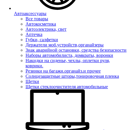
Автоаксессуары
Все товары
Автокосметика
Автоэлектрика, свет
Аптечка
Губки, салфетки
Держатели моб.устройств,органайзеры
Знак аварийной остановки, средства безопасности
Наборы автомобилиста, домкраты, воронки
Накидки на сиденье, чехлы, оплетки руля,
коврики.
Резинки на багажн.органайз.и прочее
Солнцезащитные шторы,тонировочная пленка
Щетки
Щетки стеклоочистителя автомобильные