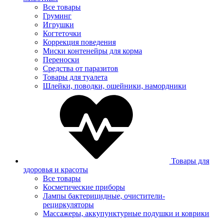
Все товары
Груминг
Игрушки
Когтеточки
Коррекция поведения
Миски контенейры для корма
Переноски
Средства от паразитов
Товары для туалета
Шлейки, поводки, ошейники, намордники
Товары для
здоровья и красоты
Все товары
Косметические приборы
Лампы бактерицидные, очистители-
рециркуляторы
Массажеры, аккупунктурные подушки и коврики