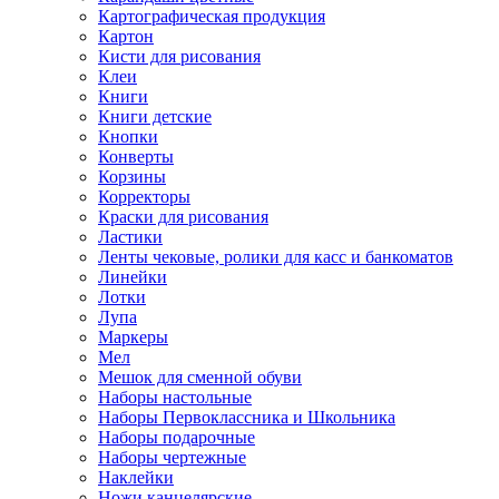
Картографическая продукция
Картон
Кисти для рисования
Клеи
Книги
Книги детские
Кнопки
Конверты
Корзины
Корректоры
Краски для рисования
Ластики
Ленты чековые, ролики для касс и банкоматов
Линейки
Лотки
Лупа
Маркеры
Мел
Мешок для сменной обуви
Наборы настольные
Наборы Первоклассника и Школьника
Наборы подарочные
Наборы чертежные
Наклейки
Ножи канцелярские