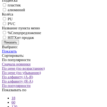
Подвеска
пластик
алюминий
Колёса
PU
PVC
Название пункта меню
%
Спецпредложение
HIT
Хит продаж
Показать
Выбрано:
Показать
Сортировать:
По популярности
Сначала новинки
По цене (по возрастанию)
По цене (по убыванию)
По алфавиту (А-Я)
По алфавиту (Я-А)
По популярности
Показывать по
18
60
120