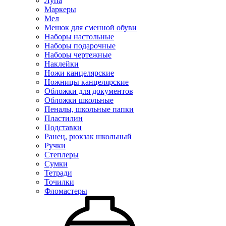
Лупа
Маркеры
Мел
Мешок для сменной обуви
Наборы настольные
Наборы подарочные
Наборы чертежные
Наклейки
Ножи канцелярские
Ножницы канцелярские
Обложки для документов
Обложки школьные
Пеналы, школьные папки
Пластилин
Подставки
Ранец, рюкзак школьный
Ручки
Степлеры
Сумки
Тетради
Точилки
Фломастеры