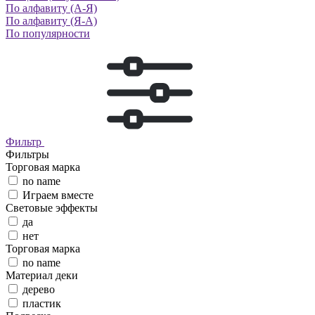
По алфавиту (А-Я)
По алфавиту (Я-А)
По популярности
Фильтр
Фильтры
Торговая марка
no name
Играем вместе
Световые эффекты
да
нет
Торговая марка
no name
Материал деки
дерево
пластик