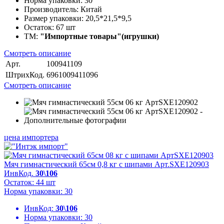
Норма упаковки:
30
Производитель:
Китай
Размер упаковки:
20,5*21,5*9,5
Остаток:
67 шт
ТМ:
"Импортные товары"(игрушки)
Смотреть описание
Арт.
100941109
ШтрихКод.
6961009411096
Смотреть описание
цена импортера
Мяч гимнастический 65см 0,8 кг с шипами Арт.SXE120903
ИнвКод.
30\106
Остаток: 44 шт
Норма упаковки: 30
ИнвКод:
30\106
Норма упаковки:
30