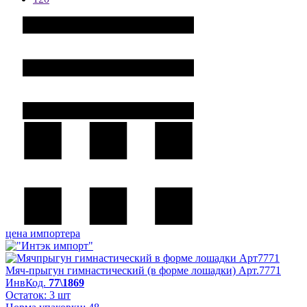
цена импортера
Мяч-прыгун гимнастический (в форме лошадки) Арт.7771
ИнвКод.
77\1869
Остаток: 3 шт