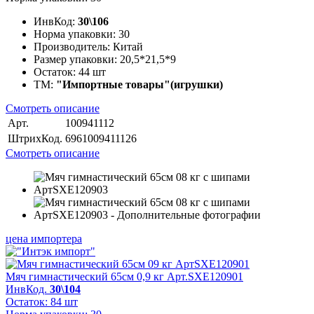
ИнвКод:
30\106
Норма упаковки:
30
Производитель:
Китай
Размер упаковки:
20,5*21,5*9
Остаток:
44 шт
ТМ:
"Импортные товары"(игрушки)
Смотреть описание
Арт.
100941112
ШтрихКод.
6961009411126
Смотреть описание
цена импортера
Мяч гимнастический 65см 0,9 кг Арт.SXE120901
ИнвКод.
30\104
Остаток: 84 шт