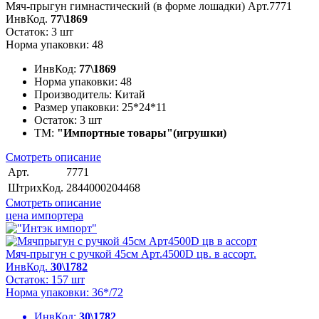
Мяч-прыгун гимнастический (в форме лошадки) Арт.7771
ИнвКод.
77\1869
Остаток: 3 шт
Норма упаковки: 48
ИнвКод:
77\1869
Норма упаковки:
48
Производитель:
Китай
Размер упаковки:
25*24*11
Остаток:
3 шт
ТМ:
"Импортные товары"(игрушки)
Смотреть описание
Арт.
7771
ШтрихКод.
2844000204468
Смотреть описание
цена импортера
Мяч-прыгун с ручкой 45см Арт.4500D цв. в ассорт.
ИнвКод.
30\1782
Остаток: 157 шт
Норма упаковки: 36*/72
ИнвКод:
30\1782