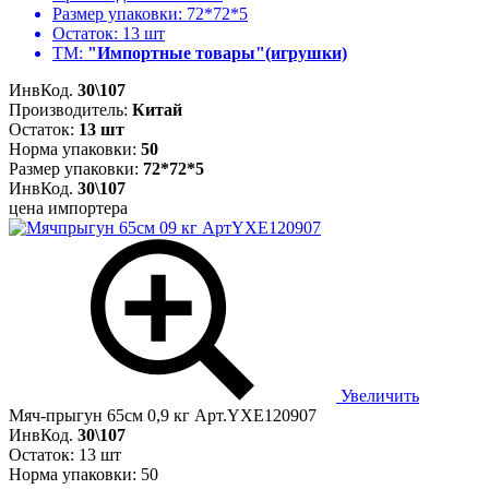
Размер упаковки:
72*72*5
Остаток:
13 шт
ТМ:
"Импортные товары"(игрушки)
ИнвКод.
30\107
Производитель:
Китай
Остаток:
13 шт
Норма упаковки:
50
Размер упаковки:
72*72*5
ИнвКод.
30\107
цена импортера
Увеличить
Мяч-прыгун 65см 0,9 кг Арт.YXE120907
ИнвКод.
30\107
Остаток: 13 шт
Норма упаковки: 50