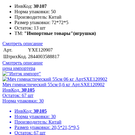
ИнвКод:
30\107
Норма упаковки:
50
Производитель:
Китай
Размер упаковки:
72*72*5
Остаток:
13 шт
ТМ:
"Импортные товары"(игрушки)
Смотреть описание
Арт.
YXE120907
ШтрихКод.
2844003588817
Смотреть описание
цена импортера
Мяч гимнастический 55см 0,6 кг Арт.SXE120902
ИнвКод.
30\105
Остаток: 67 шт
Норма упаковки: 30
ИнвКод:
30\105
Норма упаковки:
30
Производитель:
Китай
Размер упаковки:
20,5*21,5*9,5
Остаток:
67 шт