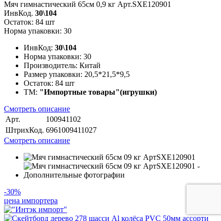
Мяч гимнастический 65см 0,9 кг Арт.SXE120901
ИнвКод.
30\104
Остаток: 84 шт
Норма упаковки: 30
ИнвКод:
30\104
Норма упаковки:
30
Производитель:
Китай
Размер упаковки:
20,5*21,5*9,5
Остаток:
84 шт
ТМ:
"Импортные товары"(игрушки)
Смотреть описание
Арт.
100941102
ШтрихКод.
6961009411027
Смотреть описание
-30%
цена импортера