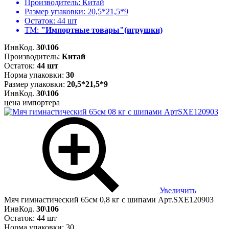
Производитель:
Китай
Размер упаковки:
20,5*21,5*9
Остаток:
44 шт
ТМ:
"Импортные товары"(игрушки)
ИнвКод.
30\106
Производитель:
Китай
Остаток:
44 шт
Норма упаковки:
30
Размер упаковки:
20,5*21,5*9
ИнвКод.
30\106
цена импортера
Увеличить
Мяч гимнастический 65см 0,8 кг с шипами Арт.SXE120903
ИнвКод.
30\106
Остаток: 44 шт
Норма упаковки: 30