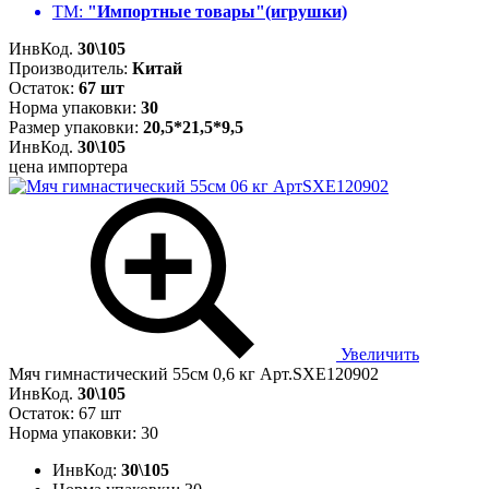
ТМ:
"Импортные товары"(игрушки)
ИнвКод.
30\105
Производитель:
Китай
Остаток:
67 шт
Норма упаковки:
30
Размер упаковки:
20,5*21,5*9,5
ИнвКод.
30\105
цена импортера
Увеличить
Мяч гимнастический 55см 0,6 кг Арт.SXE120902
ИнвКод.
30\105
Остаток: 67 шт
Норма упаковки: 30
ИнвКод:
30\105