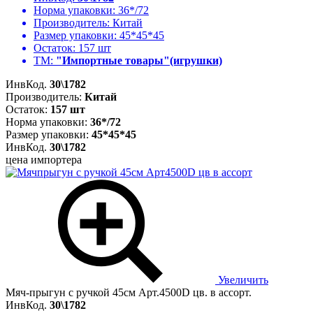
Норма упаковки:
36*/72
Производитель:
Китай
Размер упаковки:
45*45*45
Остаток:
157 шт
ТМ:
"Импортные товары"(игрушки)
ИнвКод.
30\1782
Производитель:
Китай
Остаток:
157 шт
Норма упаковки:
36*/72
Размер упаковки:
45*45*45
ИнвКод.
30\1782
цена импортера
Увеличить
Мяч-прыгун с ручкой 45см Арт.4500D цв. в ассорт.
ИнвКод.
30\1782