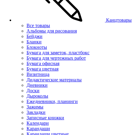
Канцтовары
Все товары
Альбомы для рисования
Бейджи
Бланки
Блокноты
Бумага для заметок, пластбокс
Бумага для чертежных работ
Бумага офисная
Бумага цветная
Визитница
Дидактические материалы
Дневники
Доски
Дыроколы
Ежедневники, планинги
Зажимы
Закладки
Записные книжки
Календари
Карандаши
Карандаши цветные