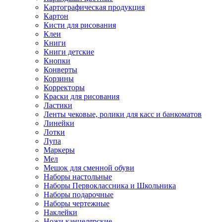
Картографическая продукция
Картон
Кисти для рисования
Клеи
Книги
Книги детские
Кнопки
Конверты
Корзины
Корректоры
Краски для рисования
Ластики
Ленты чековые, ролики для касс и банкоматов
Линейки
Лотки
Лупа
Маркеры
Мел
Мешок для сменной обуви
Наборы настольные
Наборы Первоклассника и Школьника
Наборы подарочные
Наборы чертежные
Наклейки
Ножи канцелярские