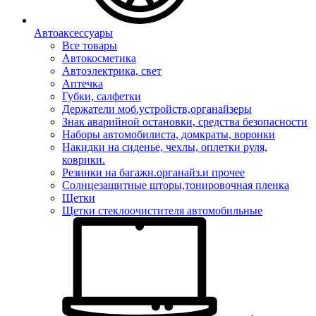
Автоаксессуары
Все товары
Автокосметика
Автоэлектрика, свет
Аптечка
Губки, салфетки
Держатели моб.устройств,органайзеры
Знак аварийной остановки, средства безопасности
Наборы автомобилиста, домкраты, воронки
Накидки на сиденье, чехлы, оплетки руля,
коврики.
Резинки на багажн.органайз.и прочее
Солнцезащитные шторы,тонировочная пленка
Щетки
Щетки стеклоочистителя автомобильные