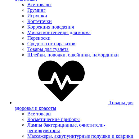
Все товары
Груминг
Игрушки
Когтеточки
Коррекция поведения
Миски контенейры для корма
Переноски
Средства от паразитов
Товары для туалета
Шлейки, поводки, ошейники, намордники
Товары для
здоровья и красоты
Все товары
Косметические приборы
Лампы бактерицидные, очистители-
рециркуляторы
Массажеры, аккупунктурные подушки и коврики