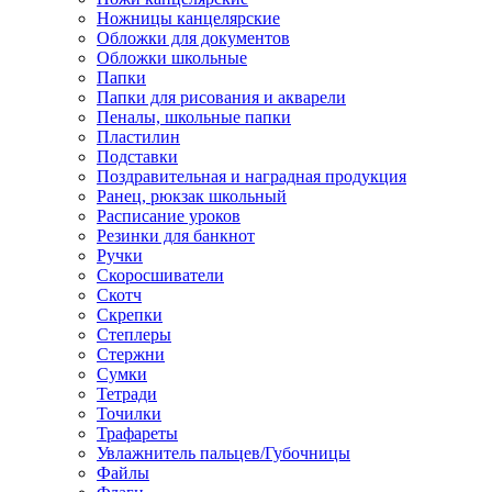
Ножницы канцелярские
Обложки для документов
Обложки школьные
Папки
Папки для рисования и акварели
Пеналы, школьные папки
Пластилин
Подставки
Поздравительная и наградная продукция
Ранец, рюкзак школьный
Расписание уроков
Резинки для банкнот
Ручки
Скоросшиватели
Скотч
Скрепки
Степлеры
Стержни
Сумки
Тетради
Точилки
Трафареты
Увлажнитель пальцев/Губочницы
Файлы