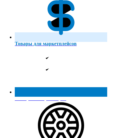
Товары для маркетплейсов
Реестр МинПромТорга