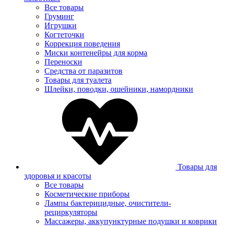
Все товары
Груминг
Игрушки
Когтеточки
Коррекция поведения
Миски контенейры для корма
Переноски
Средства от паразитов
Товары для туалета
Шлейки, поводки, ошейники, намордники
Товары для
здоровья и красоты
Все товары
Косметические приборы
Лампы бактерицидные, очистители-
рециркуляторы
Массажеры, аккупунктурные подушки и коврики