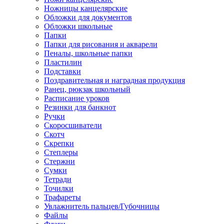
Ножницы канцелярские
Обложки для документов
Обложки школьные
Папки
Папки для рисования и акварели
Пеналы, школьные папки
Пластилин
Подставки
Поздравительная и наградная продукция
Ранец, рюкзак школьный
Расписание уроков
Резинки для банкнот
Ручки
Скоросшиватели
Скотч
Скрепки
Степлеры
Стержни
Сумки
Тетради
Точилки
Трафареты
Увлажнитель пальцев/Губочницы
Файлы