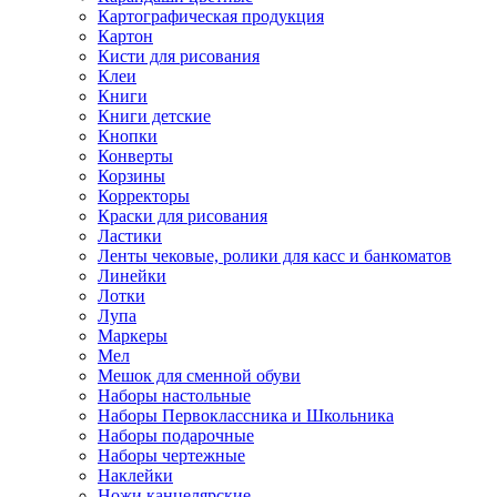
Картографическая продукция
Картон
Кисти для рисования
Клеи
Книги
Книги детские
Кнопки
Конверты
Корзины
Корректоры
Краски для рисования
Ластики
Ленты чековые, ролики для касс и банкоматов
Линейки
Лотки
Лупа
Маркеры
Мел
Мешок для сменной обуви
Наборы настольные
Наборы Первоклассника и Школьника
Наборы подарочные
Наборы чертежные
Наклейки
Ножи канцелярские