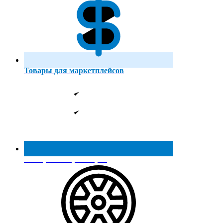
Товары для маркетплейсов
Реестр МинПромТорга