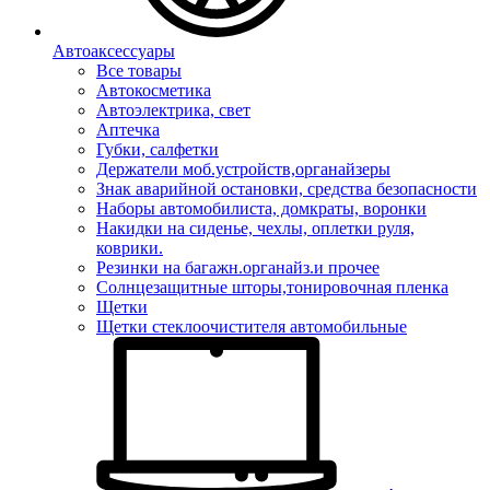
Автоаксессуары
Все товары
Автокосметика
Автоэлектрика, свет
Аптечка
Губки, салфетки
Держатели моб.устройств,органайзеры
Знак аварийной остановки, средства безопасности
Наборы автомобилиста, домкраты, воронки
Накидки на сиденье, чехлы, оплетки руля,
коврики.
Резинки на багажн.органайз.и прочее
Солнцезащитные шторы,тонировочная пленка
Щетки
Щетки стеклоочистителя автомобильные