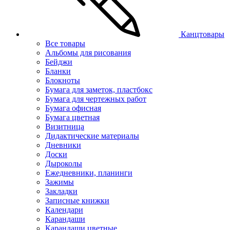
Канцтовары
Все товары
Альбомы для рисования
Бейджи
Бланки
Блокноты
Бумага для заметок, пластбокс
Бумага для чертежных работ
Бумага офисная
Бумага цветная
Визитница
Дидактические материалы
Дневники
Доски
Дыроколы
Ежедневники, планинги
Зажимы
Закладки
Записные книжки
Календари
Карандаши
Карандаши цветные