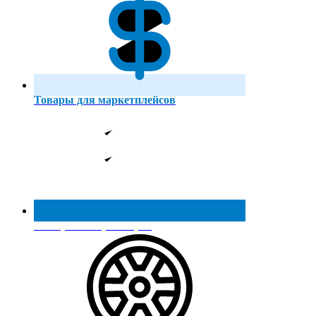
Товары для маркетплейсов
Реестр МинПромТорга