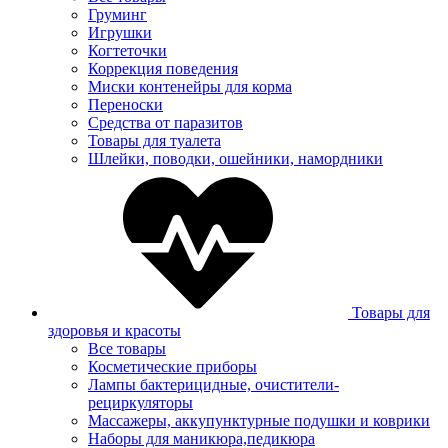
Груминг
Игрушки
Когтеточки
Коррекция поведения
Миски контенейры для корма
Переноски
Средства от паразитов
Товары для туалета
Шлейки, поводки, ошейники, намордники
Товары для
здоровья и красоты
Все товары
Косметические приборы
Лампы бактерицидные, очистители-
рециркуляторы
Массажеры, аккупунктурные подушки и коврики
Наборы для маникюра,педикюра