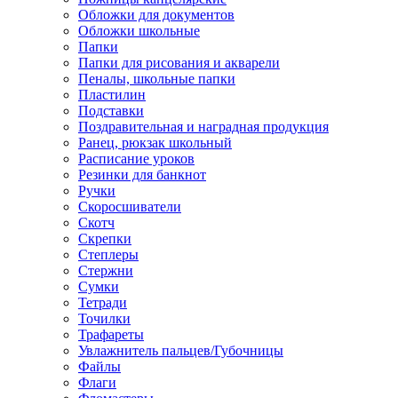
Обложки для документов
Обложки школьные
Папки
Папки для рисования и акварели
Пеналы, школьные папки
Пластилин
Подставки
Поздравительная и наградная продукция
Ранец, рюкзак школьный
Расписание уроков
Резинки для банкнот
Ручки
Скоросшиватели
Скотч
Скрепки
Степлеры
Стержни
Сумки
Тетради
Точилки
Трафареты
Увлажнитель пальцев/Губочницы
Файлы
Флаги