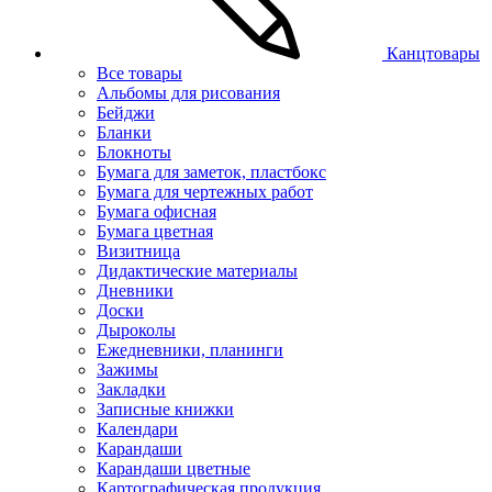
Канцтовары
Все товары
Альбомы для рисования
Бейджи
Бланки
Блокноты
Бумага для заметок, пластбокс
Бумага для чертежных работ
Бумага офисная
Бумага цветная
Визитница
Дидактические материалы
Дневники
Доски
Дыроколы
Ежедневники, планинги
Зажимы
Закладки
Записные книжки
Календари
Карандаши
Карандаши цветные
Картографическая продукция