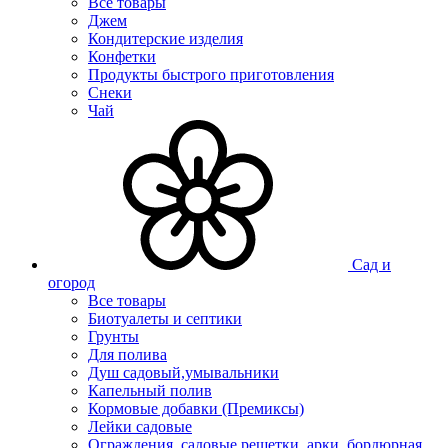
Все товары
Джем
Кондитерские изделия
Конфетки
Продукты быстрого приготовления
Снеки
Чай
Сад и
огород
Все товары
Биотуалеты и септики
Грунты
Для полива
Душ садовый,умывальники
Капельный полив
Кормовые добавки (Премиксы)
Лейки садовые
Ограждения, садовые решетки, арки, бордюрная