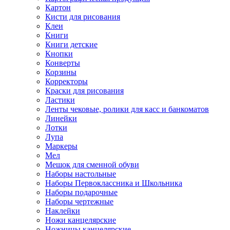
Картон
Кисти для рисования
Клеи
Книги
Книги детские
Кнопки
Конверты
Корзины
Корректоры
Краски для рисования
Ластики
Ленты чековые, ролики для касс и банкоматов
Линейки
Лотки
Лупа
Маркеры
Мел
Мешок для сменной обуви
Наборы настольные
Наборы Первоклассника и Школьника
Наборы подарочные
Наборы чертежные
Наклейки
Ножи канцелярские
Ножницы канцелярские