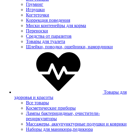
Груминг
Игрушки
Когтеточки
Коррекция поведения
Миски контенейры для корма
Переноски
Средства от паразитов
Товары для туалета
Шлейки, поводки, ошейники, намордники
Товары для
здоровья и красоты
Все товары
Косметические приборы
Лампы бактерицидные, очистители-
рециркуляторы
Массажеры, аккупунктурные подушки и коврики
Наборы для маникюра,педикюра