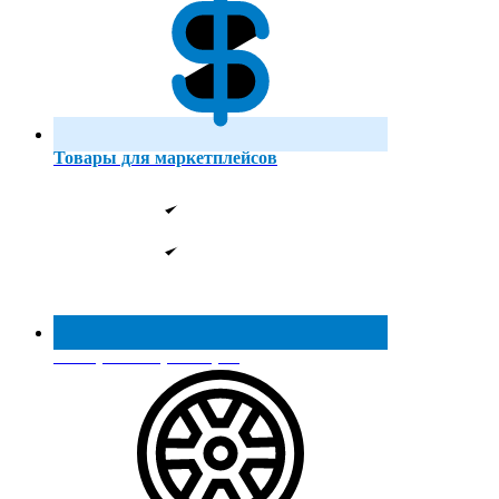
Товары для маркетплейсов
Реестр МинПромТорга