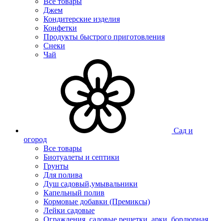
Все товары
Джем
Кондитерские изделия
Конфетки
Продукты быстрого приготовления
Снеки
Чай
Сад и
огород
Все товары
Биотуалеты и септики
Грунты
Для полива
Душ садовый,умывальники
Капельный полив
Кормовые добавки (Премиксы)
Лейки садовые
Ограждения, садовые решетки, арки, бордюрная