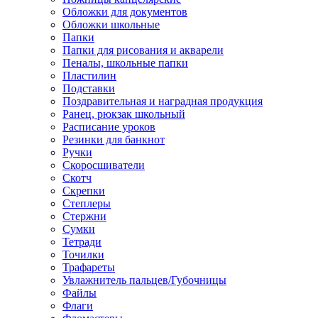
Обложки для документов
Обложки школьные
Папки
Папки для рисования и акварели
Пеналы, школьные папки
Пластилин
Подставки
Поздравительная и наградная продукция
Ранец, рюкзак школьный
Расписание уроков
Резинки для банкнот
Ручки
Скоросшиватели
Скотч
Скрепки
Степлеры
Стержни
Сумки
Тетради
Точилки
Трафареты
Увлажнитель пальцев/Губочницы
Файлы
Флаги