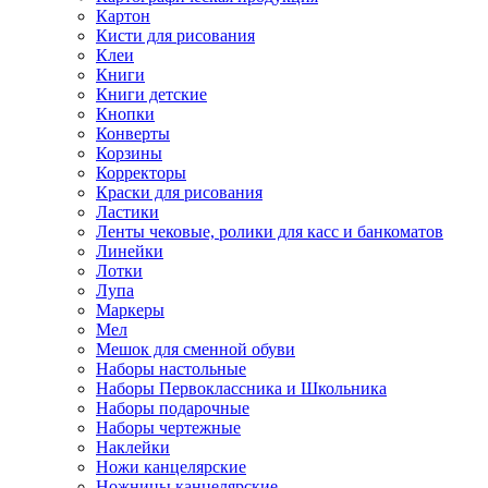
Картон
Кисти для рисования
Клеи
Книги
Книги детские
Кнопки
Конверты
Корзины
Корректоры
Краски для рисования
Ластики
Ленты чековые, ролики для касс и банкоматов
Линейки
Лотки
Лупа
Маркеры
Мел
Мешок для сменной обуви
Наборы настольные
Наборы Первоклассника и Школьника
Наборы подарочные
Наборы чертежные
Наклейки
Ножи канцелярские
Ножницы канцелярские