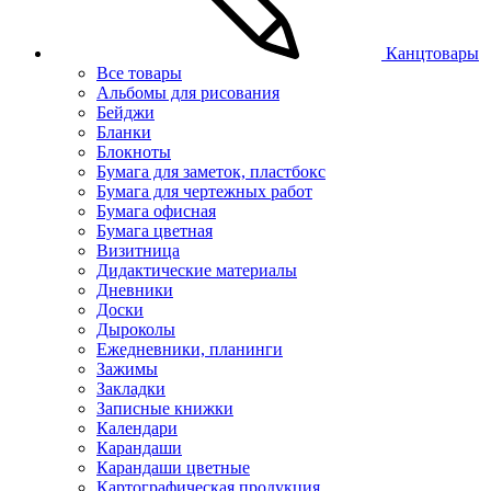
Канцтовары
Все товары
Альбомы для рисования
Бейджи
Бланки
Блокноты
Бумага для заметок, пластбокс
Бумага для чертежных работ
Бумага офисная
Бумага цветная
Визитница
Дидактические материалы
Дневники
Доски
Дыроколы
Ежедневники, планинги
Зажимы
Закладки
Записные книжки
Календари
Карандаши
Карандаши цветные
Картографическая продукция