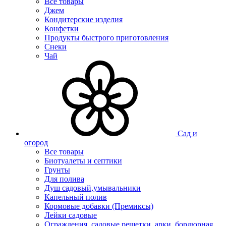
Все товары
Джем
Кондитерские изделия
Конфетки
Продукты быстрого приготовления
Снеки
Чай
Сад и
огород
Все товары
Биотуалеты и септики
Грунты
Для полива
Душ садовый,умывальники
Капельный полив
Кормовые добавки (Премиксы)
Лейки садовые
Ограждения, садовые решетки, арки, бордюрная