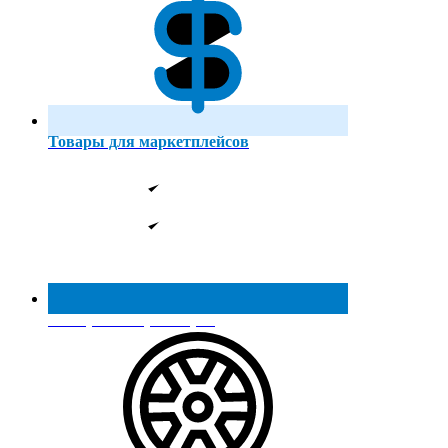
Товары для маркетплейсов
Реестр МинПромТорга