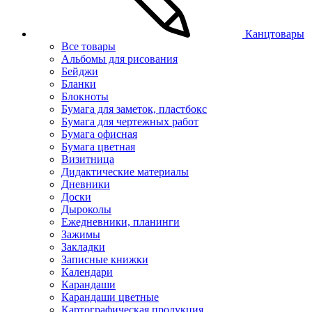
Канцтовары
Все товары
Альбомы для рисования
Бейджи
Бланки
Блокноты
Бумага для заметок, пластбокс
Бумага для чертежных работ
Бумага офисная
Бумага цветная
Визитница
Дидактические материалы
Дневники
Доски
Дыроколы
Ежедневники, планинги
Зажимы
Закладки
Записные книжки
Календари
Карандаши
Карандаши цветные
Картографическая продукция