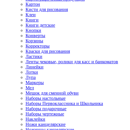
Картон
Кисти для рисования
Клеи
Книги
Книги детские
Кнопки
Конверты
Корзины
Корректоры
Краски для рисования
Ластики
Ленты чековые, ролики для касс и банкоматов
Линейки
Лотки
Лупа
Маркеры
Мел
Мешок для сменной обуви
Наборы настольные
Наборы Первоклассника и Школьника
Наборы подарочные
Наборы чертежные
Наклейки
Ножи канцелярские
Ножницы канцелярские