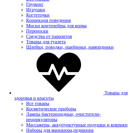
Груминг
Игрушки
Когтеточки
Коррекция поведения
Миски контенейры для корма
Переноски
Средства от паразитов
Товары для туалета
Шлейки, поводки, ошейники, намордники
Товары для
здоровья и красоты
Все товары
Косметические приборы
Лампы бактерицидные, очистители-
рециркуляторы
Массажеры, аккупунктурные подушки и коврики
Наборы для маникюра,педикюра