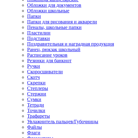
Обложки для документов
Обложки школьные
Папки
Папки для рисования и акварели
Пеналы, школьные папки
Пластилин
Подставки
Поздравительная и наградная продукция
Ранец, рюкзак школьный
Расписание уроков
Резинки для банкнот
Ручки
Скоросшиватели
Скотч
Скрепки
Степлеры
Стержни
Сумки
Тетради
Точилки
Трафареты
Увлажнитель пальцев/Губочницы
Файлы
Флаги