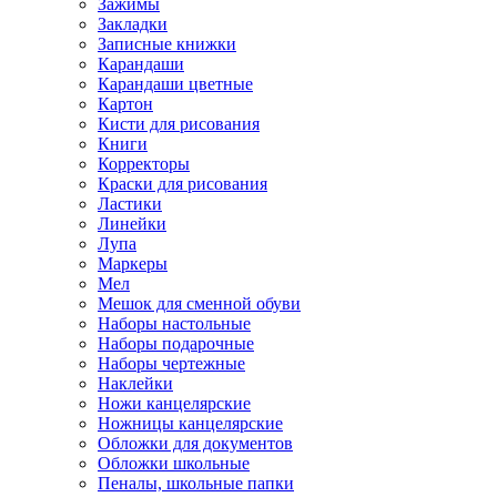
Зажимы
Закладки
Записные книжки
Карандаши
Карандаши цветные
Картон
Кисти для рисования
Книги
Корректоры
Краски для рисования
Ластики
Линейки
Лупа
Маркеры
Мел
Мешок для сменной обуви
Наборы настольные
Наборы подарочные
Наборы чертежные
Наклейки
Ножи канцелярские
Ножницы канцелярские
Обложки для документов
Обложки школьные
Пеналы, школьные папки