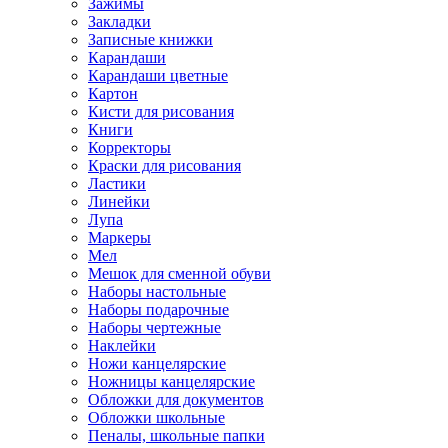
Зажимы
Закладки
Записные книжки
Карандаши
Карандаши цветные
Картон
Кисти для рисования
Книги
Корректоры
Краски для рисования
Ластики
Линейки
Лупа
Маркеры
Мел
Мешок для сменной обуви
Наборы настольные
Наборы подарочные
Наборы чертежные
Наклейки
Ножи канцелярские
Ножницы канцелярские
Обложки для документов
Обложки школьные
Пеналы, школьные папки