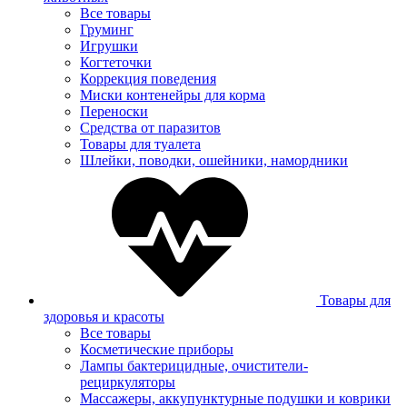
Все товары
Груминг
Игрушки
Когтеточки
Коррекция поведения
Миски контенейры для корма
Переноски
Средства от паразитов
Товары для туалета
Шлейки, поводки, ошейники, намордники
Товары для
здоровья и красоты
Все товары
Косметические приборы
Лампы бактерицидные, очистители-
рециркуляторы
Массажеры, аккупунктурные подушки и коврики