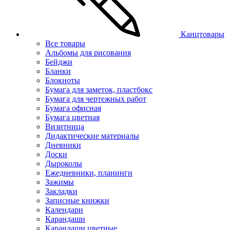
Канцтовары
Все товары
Альбомы для рисования
Бейджи
Бланки
Блокноты
Бумага для заметок, пластбокс
Бумага для чертежных работ
Бумага офисная
Бумага цветная
Визитница
Дидактические материалы
Дневники
Доски
Дыроколы
Ежедневники, планинги
Зажимы
Закладки
Записные книжки
Календари
Карандаши
Карандаши цветные