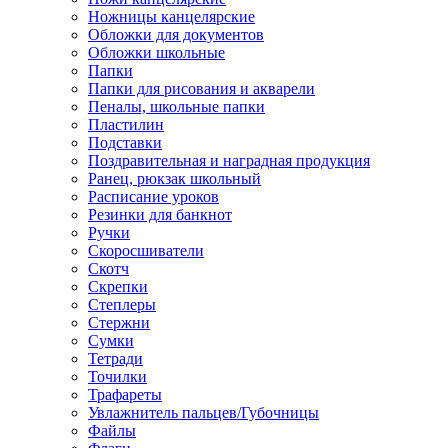
Ножницы канцелярские
Обложки для документов
Обложки школьные
Папки
Папки для рисования и акварели
Пеналы, школьные папки
Пластилин
Подставки
Поздравительная и наградная продукция
Ранец, рюкзак школьный
Расписание уроков
Резинки для банкнот
Ручки
Скоросшиватели
Скотч
Скрепки
Степлеры
Стержни
Сумки
Тетради
Точилки
Трафареты
Увлажнитель пальцев/Губочницы
Файлы