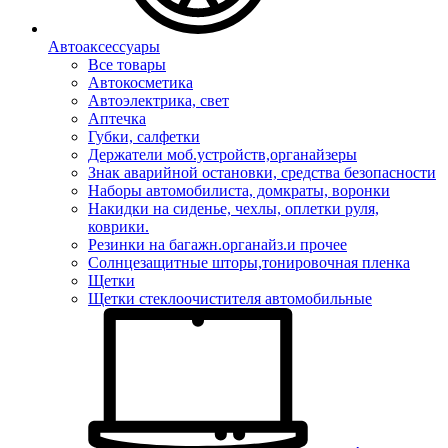
Автоаксессуары
Все товары
Автокосметика
Автоэлектрика, свет
Аптечка
Губки, салфетки
Держатели моб.устройств,органайзеры
Знак аварийной остановки, средства безопасности
Наборы автомобилиста, домкраты, воронки
Накидки на сиденье, чехлы, оплетки руля,
коврики.
Резинки на багажн.органайз.и прочее
Солнцезащитные шторы,тонировочная пленка
Щетки
Щетки стеклоочистителя автомобильные