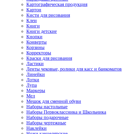
Картографическая продукция
Картон
Кисти для рисования
Клеи
Книги
Книги детские
Кнопки
Конверты
Корзины
Корректоры
Краски для рисования
Ластики
Ленты чековые, ролики для касс и банкоматов
Линейки
Лотки
Лупа
Маркеры
Мел
Мешок для сменной обуви
Наборы настольные
Наборы Первоклассника и Школьника
Наборы подарочные
Наборы чертежные
Наклейки
Ножи канцелярские