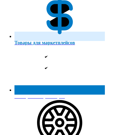
Товары для маркетплейсов
Реестр МинПромТорга