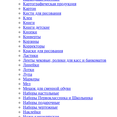
Картографическая продукция
Картон
Кисти для рисования
Клеи
Книги
Книги детские
Кнопки
Конверты
Корзины
Корректоры
Краски для рисования
Ластики
Ленты чековые, ролики для касс и банкоматов
Линейки
Лотки
Лупа
Маркеры
Мел
Мешок для сменной обуви
Наборы настольные
Наборы Первоклассника и Школьника
Наборы подарочные
Наборы чертежные
Наклейки
Ножи канцелярские