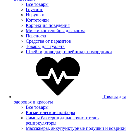
Все товары
Груминг
Игрушки
Когтеточки
Коррекция поведения
Миски контенейры для корма
Переноски
Средства от паразитов
Товары для туалета
Шлейки, поводки, ошейники, намордники
Товары для
здоровья и красоты
Все товары
Косметические приборы
Лампы бактерицидные, очистители-
рециркуляторы
Массажеры, аккупунктурные подушки и коврики