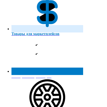
Товары для маркетплейсов
Реестр МинПромТорга