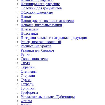
Ножницы канцелярские
Обложки для документов
Обложки школьные
Папки
Папки для рисования и акварели
Пеналы, школьные папки
Пластилин
Подставки
Поздравительная и наградная продукция
Ранец, рюкзак школьный
Расписание уроков
Резинки для банкнот
Ручки
Скоросшиватели
Скотч
Скрепки
Степлеры
Стержни
Сумки
Тетради
Точилки
Трафареты
Увлажнитель пальцев/Губочницы
Файлы