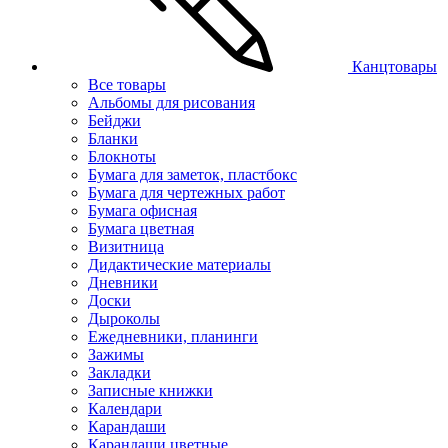
Канцтовары
Все товары
Альбомы для рисования
Бейджи
Бланки
Блокноты
Бумага для заметок, пластбокс
Бумага для чертежных работ
Бумага офисная
Бумага цветная
Визитница
Дидактические материалы
Дневники
Доски
Дыроколы
Ежедневники, планинги
Зажимы
Закладки
Записные книжки
Календари
Карандаши
Карандаши цветные