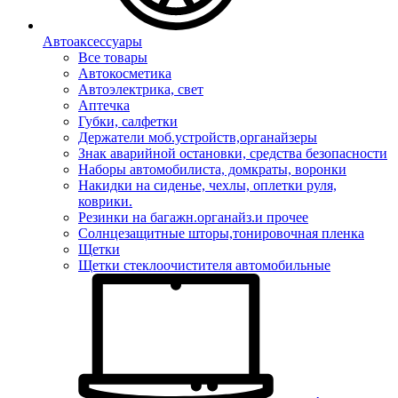
Автоаксессуары
Все товары
Автокосметика
Автоэлектрика, свет
Аптечка
Губки, салфетки
Держатели моб.устройств,органайзеры
Знак аварийной остановки, средства безопасности
Наборы автомобилиста, домкраты, воронки
Накидки на сиденье, чехлы, оплетки руля,
коврики.
Резинки на багажн.органайз.и прочее
Солнцезащитные шторы,тонировочная пленка
Щетки
Щетки стеклоочистителя автомобильные