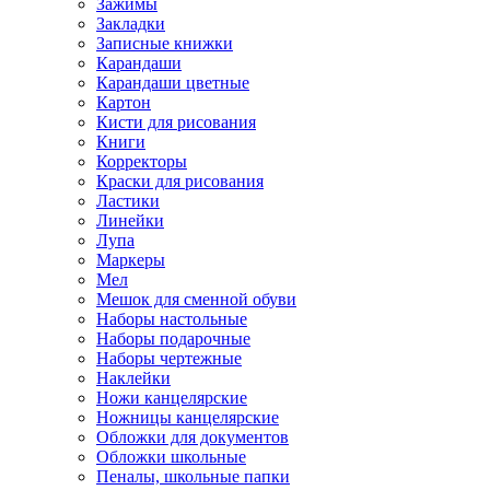
Зажимы
Закладки
Записные книжки
Карандаши
Карандаши цветные
Картон
Кисти для рисования
Книги
Корректоры
Краски для рисования
Ластики
Линейки
Лупа
Маркеры
Мел
Мешок для сменной обуви
Наборы настольные
Наборы подарочные
Наборы чертежные
Наклейки
Ножи канцелярские
Ножницы канцелярские
Обложки для документов
Обложки школьные
Пеналы, школьные папки