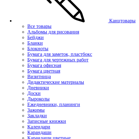
Канцтовары
Все товары
Альбомы для рисования
Бейджи
Бланки
Блокноты
Бумага для заметок, пластбокс
Бумага для чертежных работ
Бумага офисная
Бумага цветная
Визитница
Дидактические материалы
Дневники
Доски
Дыроколы
Ежедневники, планинги
Зажимы
Закладки
Записные книжки
Календари
Карандаши
Карандаши цветные