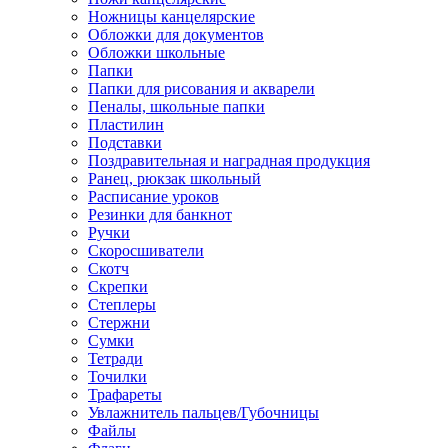
Ножницы канцелярские
Обложки для документов
Обложки школьные
Папки
Папки для рисования и акварели
Пеналы, школьные папки
Пластилин
Подставки
Поздравительная и наградная продукция
Ранец, рюкзак школьный
Расписание уроков
Резинки для банкнот
Ручки
Скоросшиватели
Скотч
Скрепки
Степлеры
Стержни
Сумки
Тетради
Точилки
Трафареты
Увлажнитель пальцев/Губочницы
Файлы