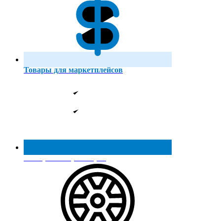
Товары для маркетплейсов
Реестр МинПромТорга