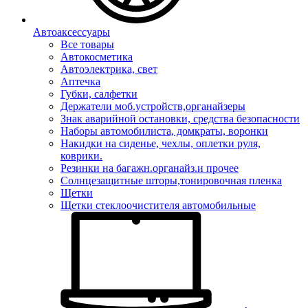
Автоаксессуары
Все товары
Автокосметика
Автоэлектрика, свет
Аптечка
Губки, салфетки
Держатели моб.устройств,органайзеры
Знак аварийной остановки, средства безопасности
Наборы автомобилиста, домкраты, воронки
Накидки на сиденье, чехлы, оплетки руля,
коврики.
Резинки на багажн.органайз.и прочее
Солнцезащитные шторы,тонировочная пленка
Щетки
Щетки стеклоочистителя автомобильные