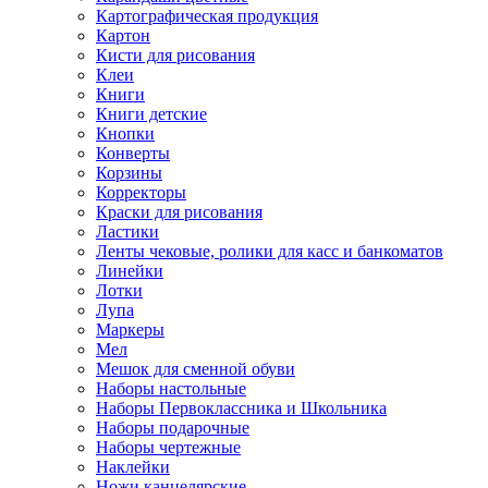
Картографическая продукция
Картон
Кисти для рисования
Клеи
Книги
Книги детские
Кнопки
Конверты
Корзины
Корректоры
Краски для рисования
Ластики
Ленты чековые, ролики для касс и банкоматов
Линейки
Лотки
Лупа
Маркеры
Мел
Мешок для сменной обуви
Наборы настольные
Наборы Первоклассника и Школьника
Наборы подарочные
Наборы чертежные
Наклейки
Ножи канцелярские