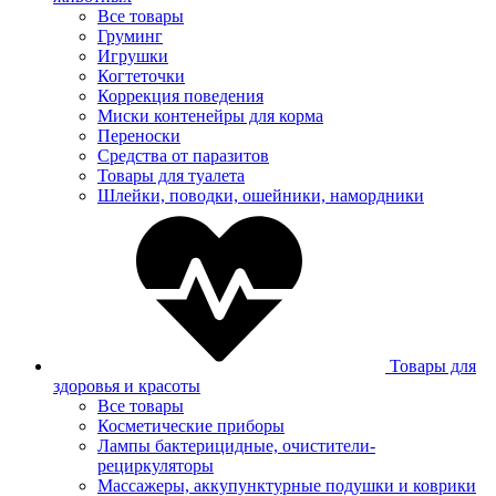
Все товары
Груминг
Игрушки
Когтеточки
Коррекция поведения
Миски контенейры для корма
Переноски
Средства от паразитов
Товары для туалета
Шлейки, поводки, ошейники, намордники
Товары для
здоровья и красоты
Все товары
Косметические приборы
Лампы бактерицидные, очистители-
рециркуляторы
Массажеры, аккупунктурные подушки и коврики