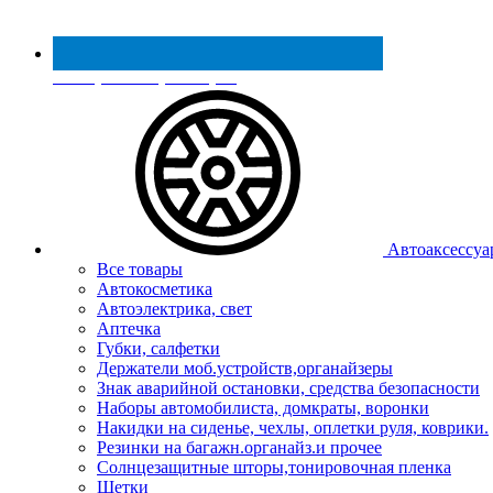
Реестр МинПромТорга
Автоаксессуа
Все товары
Автокосметика
Автоэлектрика, свет
Аптечка
Губки, салфетки
Держатели моб.устройств,органайзеры
Знак аварийной остановки, средства безопасности
Наборы автомобилиста, домкраты, воронки
Накидки на сиденье, чехлы, оплетки руля, коврики.
Резинки на багажн.органайз.и прочее
Солнцезащитные шторы,тонировочная пленка
Щетки