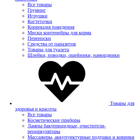
Все товары
Груминг
Игрушки
Когтеточки
Коррекция поведения
Миски контенейры для корма
Переноски
Средства от паразитов
Товары для туалета
Шлейки, поводки, ошейники, намордники
Товары для
здоровья и красоты
Все товары
Косметические приборы
Лампы бактерицидные, очистители-
рециркуляторы
Массажеры, аккупунктурные подушки и коврики