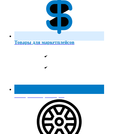
Товары для маркетплейсов
Реестр МинПромТорга