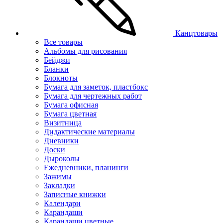
Канцтовары
Все товары
Альбомы для рисования
Бейджи
Бланки
Блокноты
Бумага для заметок, пластбокс
Бумага для чертежных работ
Бумага офисная
Бумага цветная
Визитница
Дидактические материалы
Дневники
Доски
Дыроколы
Ежедневники, планинги
Зажимы
Закладки
Записные книжки
Календари
Карандаши
Карандаши цветные