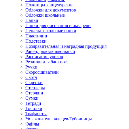
Ножницы канцелярские
Обложки для документов
Обложки школьные
Папки
Папки для рисования и акварели
Пеналы, школьные папки
Пластилин
Подставки
Поздравительная и наградная продукция
Ранец, рюкзак школьный
Расписание уроков
Резинки для банкнот
Ручки
Скоросшиватели
Скотч
Скрепки
Степлеры
Стержни
Сумки
Тетради
Точилки
Трафареты
Увлажнитель пальцев/Губочницы
Файлы