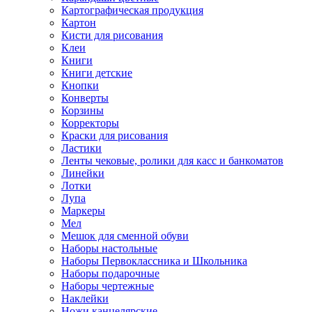
Картографическая продукция
Картон
Кисти для рисования
Клеи
Книги
Книги детские
Кнопки
Конверты
Корзины
Корректоры
Краски для рисования
Ластики
Ленты чековые, ролики для касс и банкоматов
Линейки
Лотки
Лупа
Маркеры
Мел
Мешок для сменной обуви
Наборы настольные
Наборы Первоклассника и Школьника
Наборы подарочные
Наборы чертежные
Наклейки
Ножи канцелярские