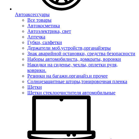
Автоаксессуары
Все товары
Автокосметика
Автоэлектрика, свет
Аптечка
Губки, салфетки
Держатели моб.устройств,органайзеры
Знак аварийной остановки, средства безопасности
Наборы автомобилиста, домкраты, воронки
Накидки на сиденье, чехлы, оплетки руля,
коврики.
Резинки на багажн.органайз.и прочее
Солнцезащитные шторы,тонировочная пленка
Щетки
Щетки стеклоочистителя автомобильные