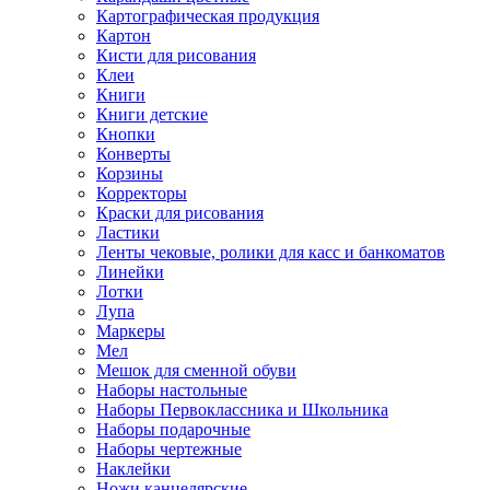
Картографическая продукция
Картон
Кисти для рисования
Клеи
Книги
Книги детские
Кнопки
Конверты
Корзины
Корректоры
Краски для рисования
Ластики
Ленты чековые, ролики для касс и банкоматов
Линейки
Лотки
Лупа
Маркеры
Мел
Мешок для сменной обуви
Наборы настольные
Наборы Первоклассника и Школьника
Наборы подарочные
Наборы чертежные
Наклейки
Ножи канцелярские