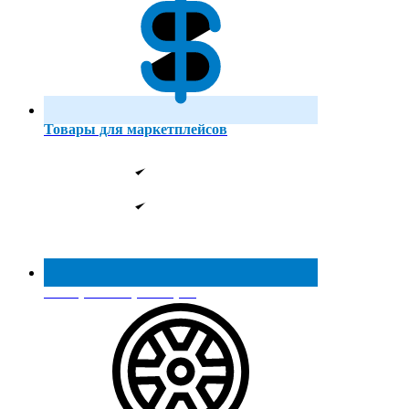
Товары для маркетплейсов
Реестр МинПромТорга