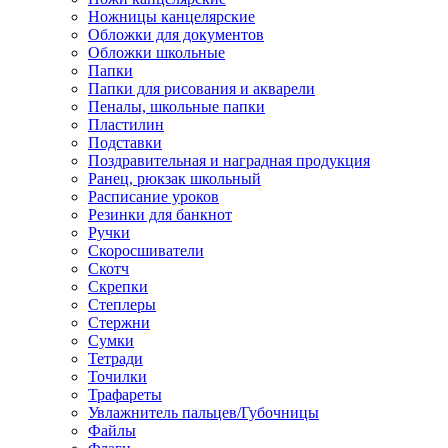
Ножницы канцелярские
Обложки для документов
Обложки школьные
Папки
Папки для рисования и акварели
Пеналы, школьные папки
Пластилин
Подставки
Поздравительная и наградная продукция
Ранец, рюкзак школьный
Расписание уроков
Резинки для банкнот
Ручки
Скоросшиватели
Скотч
Скрепки
Степлеры
Стержни
Сумки
Тетради
Точилки
Трафареты
Увлажнитель пальцев/Губочницы
Файлы