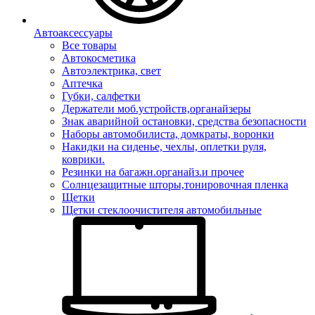
Автоаксессуары
Все товары
Автокосметика
Автоэлектрика, свет
Аптечка
Губки, салфетки
Держатели моб.устройств,органайзеры
Знак аварийной остановки, средства безопасности
Наборы автомобилиста, домкраты, воронки
Накидки на сиденье, чехлы, оплетки руля,
коврики.
Резинки на багажн.органайз.и прочее
Солнцезащитные шторы,тонировочная пленка
Щетки
Щетки стеклоочистителя автомобильные