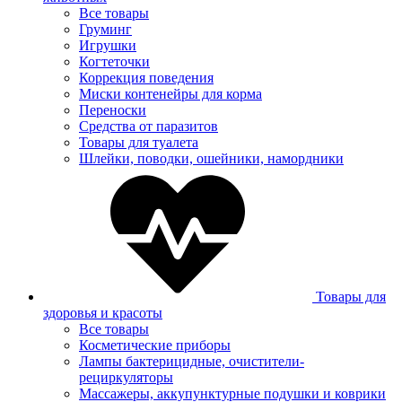
Все товары
Груминг
Игрушки
Когтеточки
Коррекция поведения
Миски контенейры для корма
Переноски
Средства от паразитов
Товары для туалета
Шлейки, поводки, ошейники, намордники
Товары для
здоровья и красоты
Все товары
Косметические приборы
Лампы бактерицидные, очистители-
рециркуляторы
Массажеры, аккупунктурные подушки и коврики