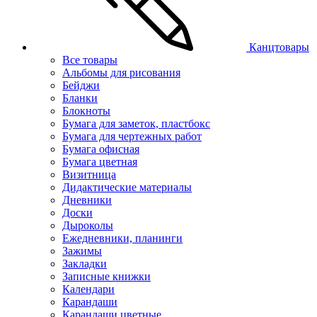
Канцтовары
Все товары
Альбомы для рисования
Бейджи
Бланки
Блокноты
Бумага для заметок, пластбокс
Бумага для чертежных работ
Бумага офисная
Бумага цветная
Визитница
Дидактические материалы
Дневники
Доски
Дыроколы
Ежедневники, планинги
Зажимы
Закладки
Записные книжки
Календари
Карандаши
Карандаши цветные