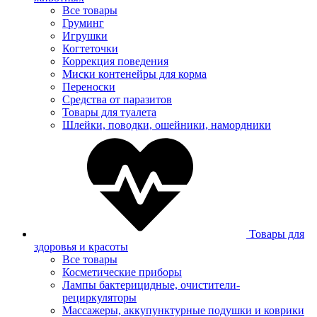
Все товары
Груминг
Игрушки
Когтеточки
Коррекция поведения
Миски контенейры для корма
Переноски
Средства от паразитов
Товары для туалета
Шлейки, поводки, ошейники, намордники
Товары для
здоровья и красоты
Все товары
Косметические приборы
Лампы бактерицидные, очистители-
рециркуляторы
Массажеры, аккупунктурные подушки и коврики