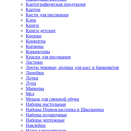
Картографическая продукция
Картон
Кисти для рисования
Клеи
Книги
Книги детские
Кнопки
Конверты
Корзины
Корректоры
Краски для рисования
Ластики
Ленты чековые, ролики для касс и банкоматов
Линейки
Лотки
Лупа
Маркеры
Мел
Мешок для сменной обуви
Наборы настольные
Наборы Первоклассника и Школьника
Наборы подарочные
Наборы чертежные
Наклейки
Ножи канцелярские