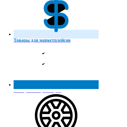
Товары для маркетплейсов
Реестр МинПромТорга