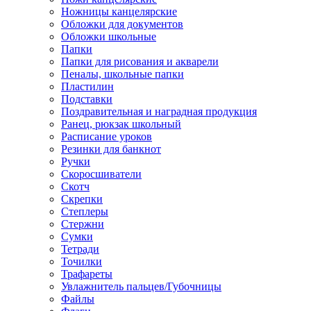
Ножницы канцелярские
Обложки для документов
Обложки школьные
Папки
Папки для рисования и акварели
Пеналы, школьные папки
Пластилин
Подставки
Поздравительная и наградная продукция
Ранец, рюкзак школьный
Расписание уроков
Резинки для банкнот
Ручки
Скоросшиватели
Скотч
Скрепки
Степлеры
Стержни
Сумки
Тетради
Точилки
Трафареты
Увлажнитель пальцев/Губочницы
Файлы