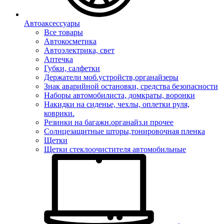
Автоаксессуары
Все товары
Автокосметика
Автоэлектрика, свет
Аптечка
Губки, салфетки
Держатели моб.устройств,органайзеры
Знак аварийной остановки, средства безопасности
Наборы автомобилиста, домкраты, воронки
Накидки на сиденье, чехлы, оплетки руля,
коврики.
Резинки на багажн.органайз.и прочее
Солнцезащитные шторы,тонировочная пленка
Щетки
Щетки стеклоочистителя автомобильные