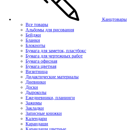
Канцтовары
Все товары
Альбомы для рисования
Бейджи
Бланки
Блокноты
Бумага для заметок, пластбокс
Бумага для чертежных работ
Бумага офисная
Бумага цветная
Визитница
Дидактические материалы
Дневники
Доски
Дыроколы
Ежедневники, планинги
Зажимы
Закладки
Записные книжки
Календари
Карандаши
Карандаши цветные