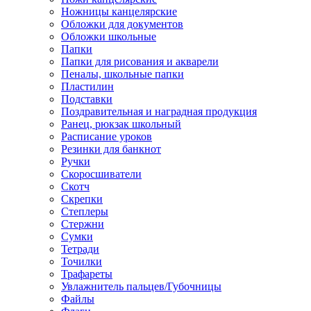
Ножницы канцелярские
Обложки для документов
Обложки школьные
Папки
Папки для рисования и акварели
Пеналы, школьные папки
Пластилин
Подставки
Поздравительная и наградная продукция
Ранец, рюкзак школьный
Расписание уроков
Резинки для банкнот
Ручки
Скоросшиватели
Скотч
Скрепки
Степлеры
Стержни
Сумки
Тетради
Точилки
Трафареты
Увлажнитель пальцев/Губочницы
Файлы