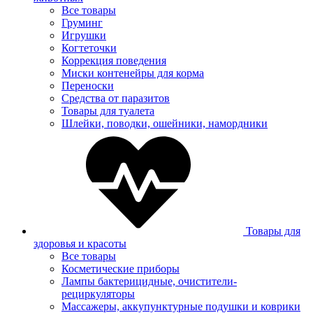
Все товары
Груминг
Игрушки
Когтеточки
Коррекция поведения
Миски контенейры для корма
Переноски
Средства от паразитов
Товары для туалета
Шлейки, поводки, ошейники, намордники
Товары для
здоровья и красоты
Все товары
Косметические приборы
Лампы бактерицидные, очистители-
рециркуляторы
Массажеры, аккупунктурные подушки и коврики