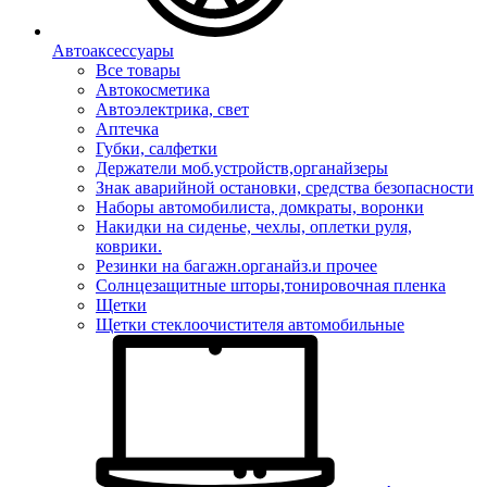
Автоаксессуары
Все товары
Автокосметика
Автоэлектрика, свет
Аптечка
Губки, салфетки
Держатели моб.устройств,органайзеры
Знак аварийной остановки, средства безопасности
Наборы автомобилиста, домкраты, воронки
Накидки на сиденье, чехлы, оплетки руля,
коврики.
Резинки на багажн.органайз.и прочее
Солнцезащитные шторы,тонировочная пленка
Щетки
Щетки стеклоочистителя автомобильные