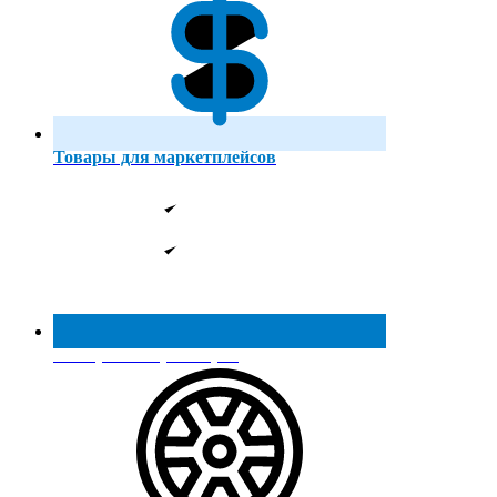
Товары для маркетплейсов
Реестр МинПромТорга