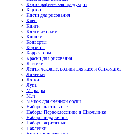
Картографическая продукция
Картон
Кисти для рисования
Клеи
Книги
Книги детские
Кнопки
Конверты
Корзины
Корректоры
Краски для рисования
Ластики
Ленты чековые, ролики для касс и банкоматов
Линейки
Лотки
Лупа
Маркеры
Мел
Мешок для сменной обуви
Наборы настольные
Наборы Первоклассника и Школьника
Наборы подарочные
Наборы чертежные
Наклейки
Ножи канцелярские