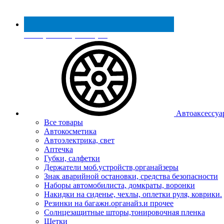
Реестр МинПромТорга
Автоаксессуа
Все товары
Автокосметика
Автоэлектрика, свет
Аптечка
Губки, салфетки
Держатели моб.устройств,органайзеры
Знак аварийной остановки, средства безопасности
Наборы автомобилиста, домкраты, воронки
Накидки на сиденье, чехлы, оплетки руля, коврики.
Резинки на багажн.органайз.и прочее
Солнцезащитные шторы,тонировочная пленка
Щетки