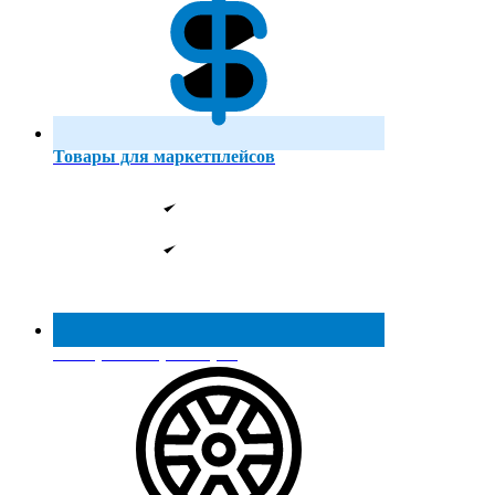
Товары для маркетплейсов
Реестр МинПромТорга