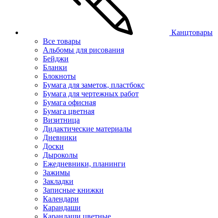
Канцтовары
Все товары
Альбомы для рисования
Бейджи
Бланки
Блокноты
Бумага для заметок, пластбокс
Бумага для чертежных работ
Бумага офисная
Бумага цветная
Визитница
Дидактические материалы
Дневники
Доски
Дыроколы
Ежедневники, планинги
Зажимы
Закладки
Записные книжки
Календари
Карандаши
Карандаши цветные