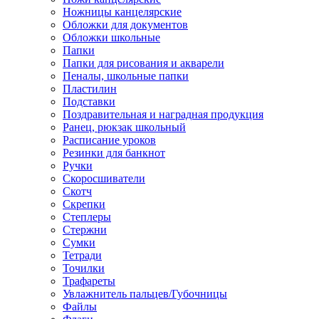
Ножницы канцелярские
Обложки для документов
Обложки школьные
Папки
Папки для рисования и акварели
Пеналы, школьные папки
Пластилин
Подставки
Поздравительная и наградная продукция
Ранец, рюкзак школьный
Расписание уроков
Резинки для банкнот
Ручки
Скоросшиватели
Скотч
Скрепки
Степлеры
Стержни
Сумки
Тетради
Точилки
Трафареты
Увлажнитель пальцев/Губочницы
Файлы