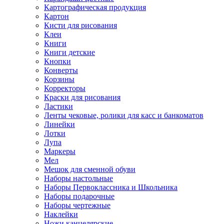
Картографическая продукция
Картон
Кисти для рисования
Клеи
Книги
Книги детские
Кнопки
Конверты
Корзины
Корректоры
Краски для рисования
Ластики
Ленты чековые, ролики для касс и банкоматов
Линейки
Лотки
Лупа
Маркеры
Мел
Мешок для сменной обуви
Наборы настольные
Наборы Первоклассника и Школьника
Наборы подарочные
Наборы чертежные
Наклейки
Ножи канцелярские