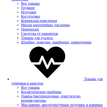
Все товары
Груминг
Игрушки
Когтеточки
Коррекция поведения
Миски контенейры для корма
Переноски
Средства от паразитов
Товары для туалета
Шлейки, поводки, ошейники, намордники
Товары для
здоровья и красоты
Все товары
Косметические приборы
Лампы бактерицидные, очистители-
рециркуляторы
Массажеры, аккупунктурные подушки и коврики