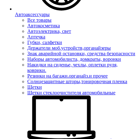
Автоаксессуары
Все товары
Автокосметика
Автоэлектрика, свет
Аптечка
Губки, салфетки
Держатели моб.устройств,органайзеры
Знак аварийной остановки, средства безопасности
Наборы автомобилиста, домкраты, воронки
Накидки на сиденье, чехлы, оплетки руля,
коврики.
Резинки на багажн.органайз.и прочее
Солнцезащитные шторы,тонировочная пленка
Щетки
Щетки стеклоочистителя автомобильные