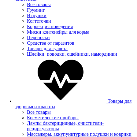
Все товары
Груминг
Игрушки
Когтеточки
Коррекция поведения
Миски контенейры для корма
Переноски
Средства от паразитов
Товары для туалета
Шлейки, поводки, ошейники, намордники
Товары для
здоровья и красоты
Все товары
Косметические приборы
Лампы бактерицидные, очистители-
рециркуляторы
Массажеры, аккупунктурные подушки и коврики