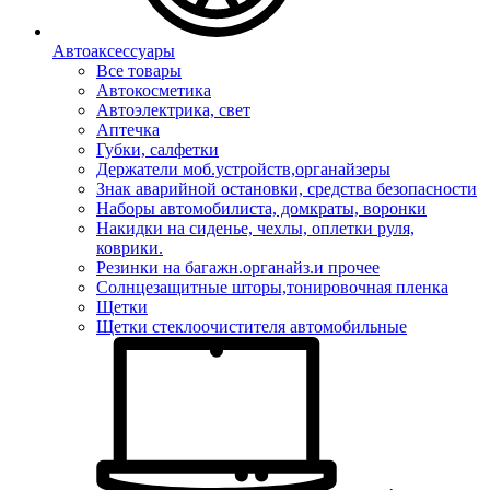
Автоаксессуары
Все товары
Автокосметика
Автоэлектрика, свет
Аптечка
Губки, салфетки
Держатели моб.устройств,органайзеры
Знак аварийной остановки, средства безопасности
Наборы автомобилиста, домкраты, воронки
Накидки на сиденье, чехлы, оплетки руля,
коврики.
Резинки на багажн.органайз.и прочее
Солнцезащитные шторы,тонировочная пленка
Щетки
Щетки стеклоочистителя автомобильные