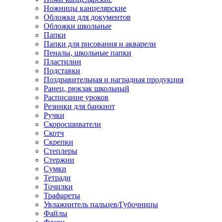
Ножницы канцелярские
Обложки для документов
Обложки школьные
Папки
Папки для рисования и акварели
Пеналы, школьные папки
Пластилин
Подставки
Поздравительная и наградная продукция
Ранец, рюкзак школьный
Расписание уроков
Резинки для банкнот
Ручки
Скоросшиватели
Скотч
Скрепки
Степлеры
Стержни
Сумки
Тетради
Точилки
Трафареты
Увлажнитель пальцев/Губочницы
Файлы