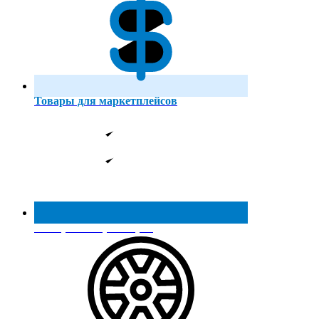
Товары для маркетплейсов
Реестр МинПромТорга