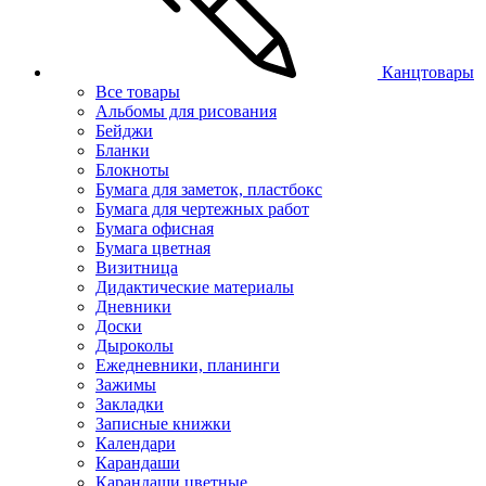
Канцтовары
Все товары
Альбомы для рисования
Бейджи
Бланки
Блокноты
Бумага для заметок, пластбокс
Бумага для чертежных работ
Бумага офисная
Бумага цветная
Визитница
Дидактические материалы
Дневники
Доски
Дыроколы
Ежедневники, планинги
Зажимы
Закладки
Записные книжки
Календари
Карандаши
Карандаши цветные