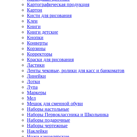
Картографическая продукция
Картон
Кисти для рисования
Клеи
Книги
Книги детские
Кнопки
Конверты
Корзины
Корректоры
Краски для рисования
Ластики
Ленты чековые, ролики для касс и банкоматов
Линейки
Лотки
Лупа
Маркеры
Мел
Мешок для сменной обуви
Наборы настольные
Наборы Первоклассника и Школьника
Наборы подарочные
Наборы чертежные
Наклейки
Ножи канцелярские