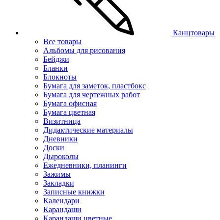
Канцтовары
Все товары
Альбомы для рисования
Бейджи
Бланки
Блокноты
Бумага для заметок, пластбокс
Бумага для чертежных работ
Бумага офисная
Бумага цветная
Визитница
Дидактические материалы
Дневники
Доски
Дыроколы
Ежедневники, планинги
Зажимы
Закладки
Записные книжки
Календари
Карандаши
Карандаши цветные