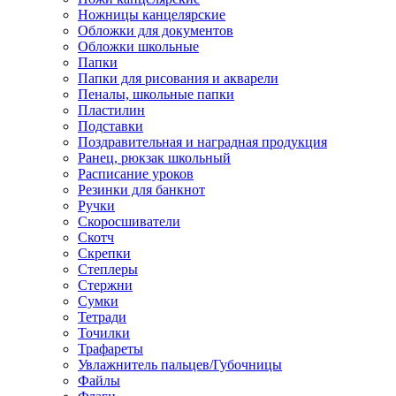
Ножницы канцелярские
Обложки для документов
Обложки школьные
Папки
Папки для рисования и акварели
Пеналы, школьные папки
Пластилин
Подставки
Поздравительная и наградная продукция
Ранец, рюкзак школьный
Расписание уроков
Резинки для банкнот
Ручки
Скоросшиватели
Скотч
Скрепки
Степлеры
Стержни
Сумки
Тетради
Точилки
Трафареты
Увлажнитель пальцев/Губочницы
Файлы