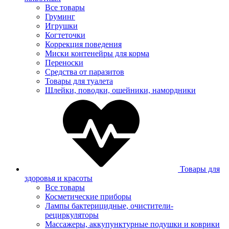
Все товары
Груминг
Игрушки
Когтеточки
Коррекция поведения
Миски контенейры для корма
Переноски
Средства от паразитов
Товары для туалета
Шлейки, поводки, ошейники, намордники
Товары для
здоровья и красоты
Все товары
Косметические приборы
Лампы бактерицидные, очистители-
рециркуляторы
Массажеры, аккупунктурные подушки и коврики