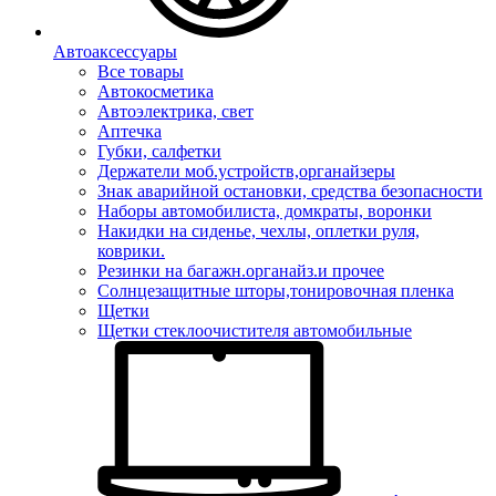
Автоаксессуары
Все товары
Автокосметика
Автоэлектрика, свет
Аптечка
Губки, салфетки
Держатели моб.устройств,органайзеры
Знак аварийной остановки, средства безопасности
Наборы автомобилиста, домкраты, воронки
Накидки на сиденье, чехлы, оплетки руля,
коврики.
Резинки на багажн.органайз.и прочее
Солнцезащитные шторы,тонировочная пленка
Щетки
Щетки стеклоочистителя автомобильные