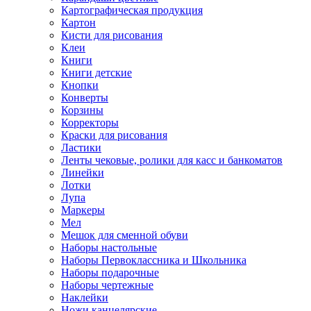
Картографическая продукция
Картон
Кисти для рисования
Клеи
Книги
Книги детские
Кнопки
Конверты
Корзины
Корректоры
Краски для рисования
Ластики
Ленты чековые, ролики для касс и банкоматов
Линейки
Лотки
Лупа
Маркеры
Мел
Мешок для сменной обуви
Наборы настольные
Наборы Первоклассника и Школьника
Наборы подарочные
Наборы чертежные
Наклейки
Ножи канцелярские