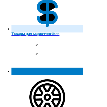
Товары для маркетплейсов
Реестр МинПромТорга