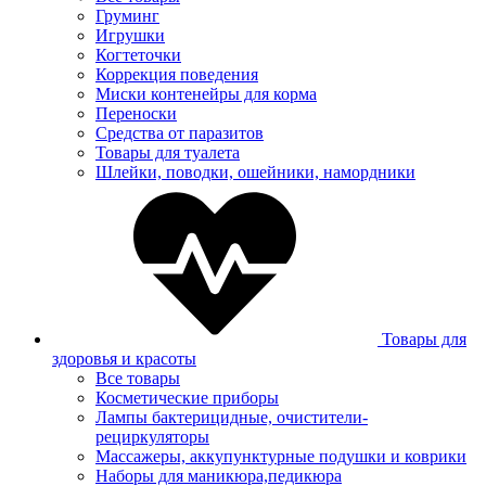
Груминг
Игрушки
Когтеточки
Коррекция поведения
Миски контенейры для корма
Переноски
Средства от паразитов
Товары для туалета
Шлейки, поводки, ошейники, намордники
Товары для
здоровья и красоты
Все товары
Косметические приборы
Лампы бактерицидные, очистители-
рециркуляторы
Массажеры, аккупунктурные подушки и коврики
Наборы для маникюра,педикюра