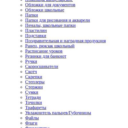
Обложки для документов
Обложки школьные
Папки
Папки для рисования и акварели
Пеналы, школьные папки
Пластилин
Подставки
Поздравительная и наградная продукция
Ранец, рюкзак школьный
Расписание уроков
Резинки для банкнот
Ручки
Скоросшиватели
Скотч
Скрепки
Степлеры
Стержни
Сумки
Тетради
Точилки
Трафареты
Увлажнитель пальцев/Губочницы
Файлы
Флаги