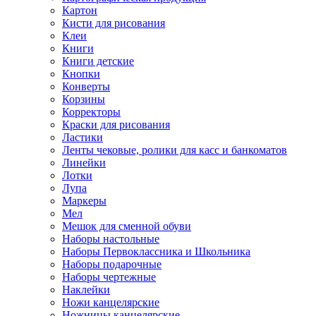
Картон
Кисти для рисования
Клеи
Книги
Книги детские
Кнопки
Конверты
Корзины
Корректоры
Краски для рисования
Ластики
Ленты чековые, ролики для касс и банкоматов
Линейки
Лотки
Лупа
Маркеры
Мел
Мешок для сменной обуви
Наборы настольные
Наборы Первоклассника и Школьника
Наборы подарочные
Наборы чертежные
Наклейки
Ножи канцелярские
Ножницы канцелярские