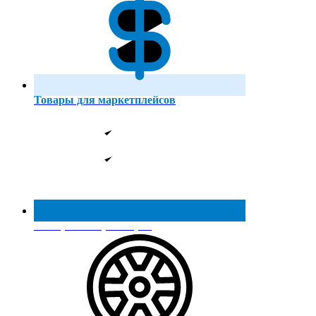
Товары для маркетплейсов
Реестр МинПромТорга