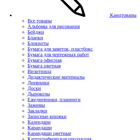
Канцтовары
Все товары
Альбомы для рисования
Бейджи
Бланки
Блокноты
Бумага для заметок, пластбокс
Бумага для чертежных работ
Бумага офисная
Бумага цветная
Визитница
Дидактические материалы
Дневники
Доски
Дыроколы
Ежедневники, планинги
Зажимы
Закладки
Записные книжки
Календари
Карандаши
Карандаши цветные
Картографическая продукция