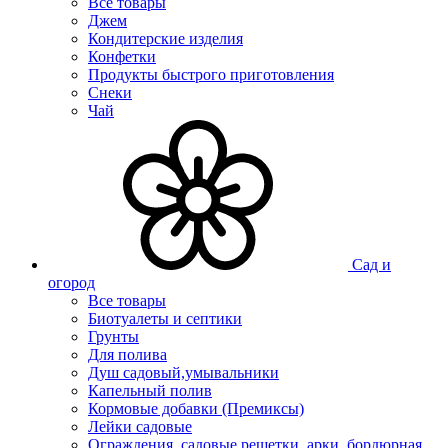
Все товары
Джем
Кондитерские изделия
Конфетки
Продукты быстрого приготовления
Снеки
Чай
Сад и
огород
Все товары
Биотуалеты и септики
Грунты
Для полива
Душ садовый,умывальники
Капельный полив
Кормовые добавки (Премиксы)
Лейки садовые
Ограждения, садовые решетки, арки, бордюрная