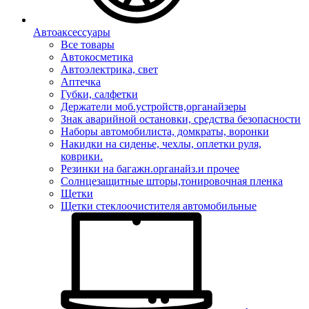
Автоаксессуары
Все товары
Автокосметика
Автоэлектрика, свет
Аптечка
Губки, салфетки
Держатели моб.устройств,органайзеры
Знак аварийной остановки, средства безопасности
Наборы автомобилиста, домкраты, воронки
Накидки на сиденье, чехлы, оплетки руля,
коврики.
Резинки на багажн.органайз.и прочее
Солнцезащитные шторы,тонировочная пленка
Щетки
Щетки стеклоочистителя автомобильные