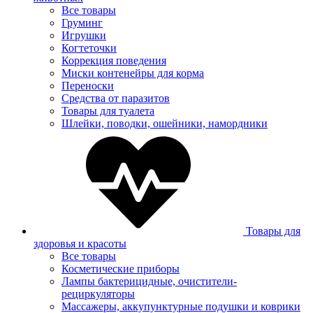
Все товары
Груминг
Игрушки
Когтеточки
Коррекция поведения
Миски контенейры для корма
Переноски
Средства от паразитов
Товары для туалета
Шлейки, поводки, ошейники, намордники
Товары для
здоровья и красоты
Все товары
Косметические приборы
Лампы бактерицидные, очистители-
рециркуляторы
Массажеры, аккупунктурные подушки и коврики