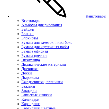
Канцтовары
Все товары
Альбомы для рисования
Бейджи
Бланки
Блокноты
Бумага для заметок, пластбокс
Бумага для чертежных работ
Бумага офисная
Бумага цветная
Визитница
Дидактические материалы
Дневники
Доски
Дыроколы
Ежедневники, планинги
Зажимы
Закладки
Записные книжки
Календари
Карандаши
Карандаши цветные