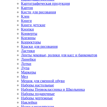
Картографическая продукция
Картон
Кисти для рисования
Клеи
Книги
Книги детские
Кнопки
Конверты
Корзины
Корректоры
Краски для рисования
Ластики
Ленты чековые, ролики для касс и банкоматов
Линейки
Лотки
Лупа
Маркеры
Мел
Мешок для сменной обуви
Наборы настольные
Наборы Первоклассника и Школьника
Наборы подарочные
Наборы чертежные
Наклейки
Ножи канцелярские