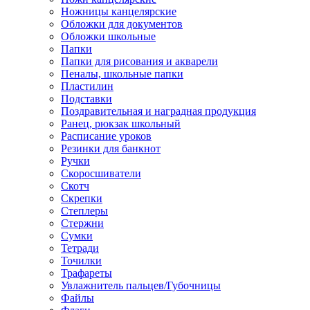
Ножницы канцелярские
Обложки для документов
Обложки школьные
Папки
Папки для рисования и акварели
Пеналы, школьные папки
Пластилин
Подставки
Поздравительная и наградная продукция
Ранец, рюкзак школьный
Расписание уроков
Резинки для банкнот
Ручки
Скоросшиватели
Скотч
Скрепки
Степлеры
Стержни
Сумки
Тетради
Точилки
Трафареты
Увлажнитель пальцев/Губочницы
Файлы