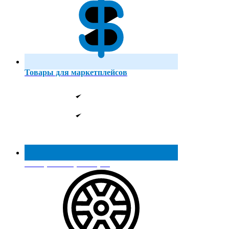
Товары для маркетплейсов
Реестр МинПромТорга