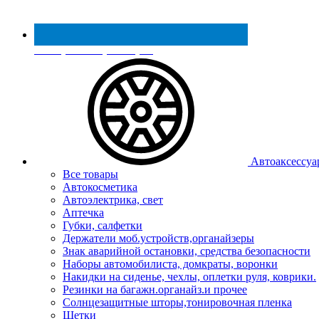
Реестр МинПромТорга
Автоаксессуа
Все товары
Автокосметика
Автоэлектрика, свет
Аптечка
Губки, салфетки
Держатели моб.устройств,органайзеры
Знак аварийной остановки, средства безопасности
Наборы автомобилиста, домкраты, воронки
Накидки на сиденье, чехлы, оплетки руля, коврики.
Резинки на багажн.органайз.и прочее
Солнцезащитные шторы,тонировочная пленка
Щетки