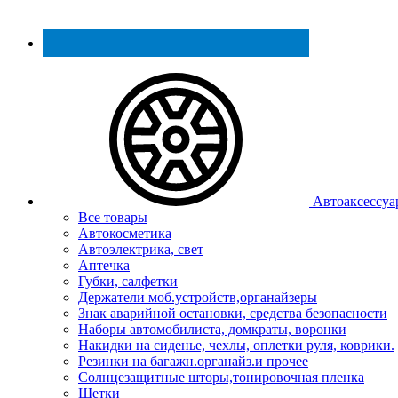
Реестр МинПромТорга
Автоаксессуа
Все товары
Автокосметика
Автоэлектрика, свет
Аптечка
Губки, салфетки
Держатели моб.устройств,органайзеры
Знак аварийной остановки, средства безопасности
Наборы автомобилиста, домкраты, воронки
Накидки на сиденье, чехлы, оплетки руля, коврики.
Резинки на багажн.органайз.и прочее
Солнцезащитные шторы,тонировочная пленка
Щетки