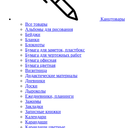
Канцтовары
Все товары
Альбомы для рисования
Бейджи
Бланки
Блокноты
Бумага для заметок, пластбокс
Бумага для чертежных работ
Бумага офисная
Бумага цветная
Визитница
Дидактические материалы
Дневники
Доски
Дыроколы
Ежедневники, планинги
Зажимы
Закладки
Записные книжки
Календари
Карандаши
Карандаши цветные