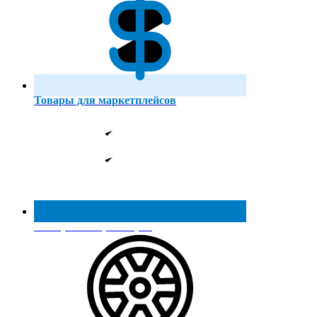
Товары для маркетплейсов
Реестр МинПромТорга