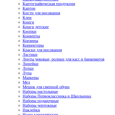
Картографическая продукция
Картон
Кисти для рисования
Клеи
Книги
Книги детские
Кнопки
Конверты
Корзины
Корректоры
Краски для рисования
Ластики
Ленты чековые, ролики для касс и банкоматов
Линейки
Лотки
Лупа
Маркеры
Мел
Мешок для сменной обуви
Наборы настольные
Наборы Первоклассника и Школьника
Наборы подарочные
Наборы чертежные
Наклейки
Ножи канцелярские