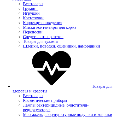
Все товары
Груминг
Игрушки
Когтеточки
Коррекция поведения
Миски контенейры для корма
Переноски
Средства от паразитов
Товары для туалета
Шлейки, поводки, ошейники, намордники
Товары для
здоровья и красоты
Все товары
Косметические приборы
Лампы бактерицидные, очистители-
рециркуляторы
Массажеры, аккупунктурные подушки и коврики