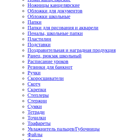
Ножницы канцелярские
Обложки для документов
Обложки школьные
Папки
Папки для рисования и акварели
Пеналы, школьные папки
Пластилин
Подставки
Поздравительная и наградная продукция
Ранец, рюкзак школьный
Расписание уроков
Резинки для банкнот
Ручки
Скоросшиватели
Скотч
Скрепки
Степлеры
Стержни
Сумки
Тетради
Точилки
Трафареты
Увлажнитель пальцев/Губочницы
Файлы