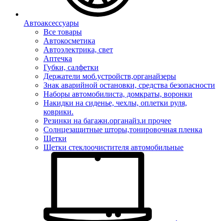
Автоаксессуары
Все товары
Автокосметика
Автоэлектрика, свет
Аптечка
Губки, салфетки
Держатели моб.устройств,органайзеры
Знак аварийной остановки, средства безопасности
Наборы автомобилиста, домкраты, воронки
Накидки на сиденье, чехлы, оплетки руля,
коврики.
Резинки на багажн.органайз.и прочее
Солнцезащитные шторы,тонировочная пленка
Щетки
Щетки стеклоочистителя автомобильные