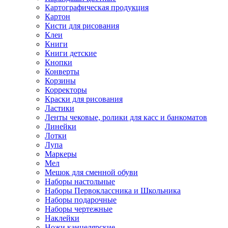
Картографическая продукция
Картон
Кисти для рисования
Клеи
Книги
Книги детские
Кнопки
Конверты
Корзины
Корректоры
Краски для рисования
Ластики
Ленты чековые, ролики для касс и банкоматов
Линейки
Лотки
Лупа
Маркеры
Мел
Мешок для сменной обуви
Наборы настольные
Наборы Первоклассника и Школьника
Наборы подарочные
Наборы чертежные
Наклейки
Ножи канцелярские