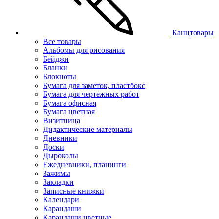
Канцтовары
Все товары
Альбомы для рисования
Бейджи
Бланки
Блокноты
Бумага для заметок, пластбокс
Бумага для чертежных работ
Бумага офисная
Бумага цветная
Визитница
Дидактические материалы
Дневники
Доски
Дыроколы
Ежедневники, планинги
Зажимы
Закладки
Записные книжки
Календари
Карандаши
Карандаши цветные