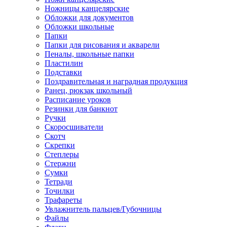
Ножницы канцелярские
Обложки для документов
Обложки школьные
Папки
Папки для рисования и акварели
Пеналы, школьные папки
Пластилин
Подставки
Поздравительная и наградная продукция
Ранец, рюкзак школьный
Расписание уроков
Резинки для банкнот
Ручки
Скоросшиватели
Скотч
Скрепки
Степлеры
Стержни
Сумки
Тетради
Точилки
Трафареты
Увлажнитель пальцев/Губочницы
Файлы