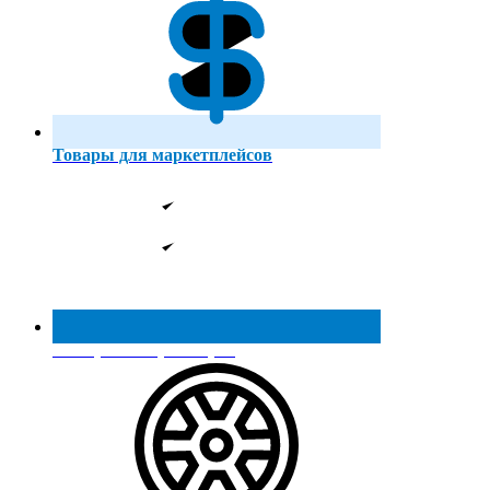
Товары для маркетплейсов
Реестр МинПромТорга