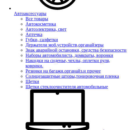
Автоаксессуары
Все товары
Автокосметика
Автоэлектрика, свет
Аптечка
Губки, салфетки
Держатели моб.устройств,органайзеры
Знак аварийной остановки, средства безопасности
Наборы автомобилиста, домкраты, воронки
Накидки на сиденье, чехлы, оплетки руля,
коврики.
Резинки на багажн.органайз.и прочее
Солнцезащитные шторы,тонировочная пленка
Щетки
Щетки стеклоочистителя автомобильные