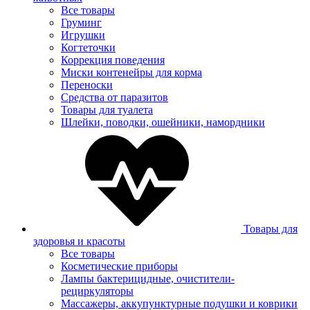
Все товары
Груминг
Игрушки
Когтеточки
Коррекция поведения
Миски контенейры для корма
Переноски
Средства от паразитов
Товары для туалета
Шлейки, поводки, ошейники, намордники
Товары для
здоровья и красоты
Все товары
Косметические приборы
Лампы бактерицидные, очистители-
рециркуляторы
Массажеры, аккупунктурные подушки и коврики