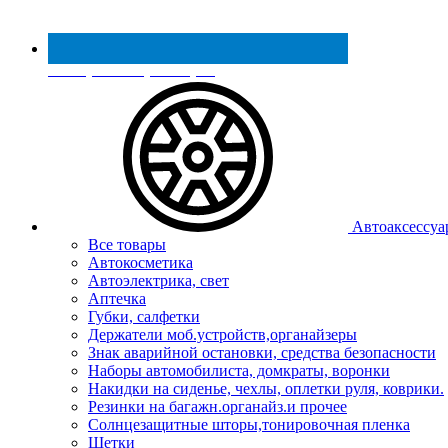
Реестр МинПромТорга
Автоаксессуа
Все товары
Автокосметика
Автоэлектрика, свет
Аптечка
Губки, салфетки
Держатели моб.устройств,органайзеры
Знак аварийной остановки, средства безопасности
Наборы автомобилиста, домкраты, воронки
Накидки на сиденье, чехлы, оплетки руля, коврики.
Резинки на багажн.органайз.и прочее
Солнцезащитные шторы,тонировочная пленка
Щетки