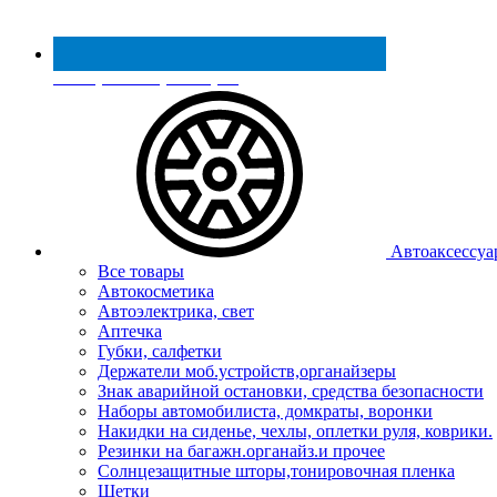
Реестр МинПромТорга
Автоаксессуа
Все товары
Автокосметика
Автоэлектрика, свет
Аптечка
Губки, салфетки
Держатели моб.устройств,органайзеры
Знак аварийной остановки, средства безопасности
Наборы автомобилиста, домкраты, воронки
Накидки на сиденье, чехлы, оплетки руля, коврики.
Резинки на багажн.органайз.и прочее
Солнцезащитные шторы,тонировочная пленка
Щетки