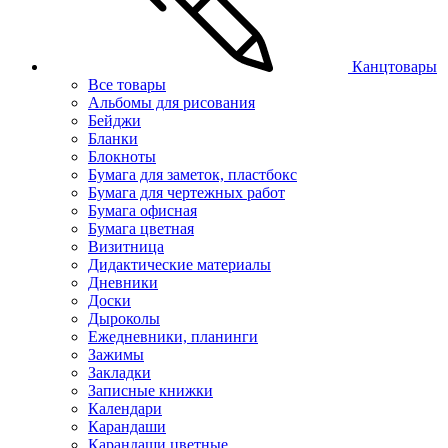
Канцтовары
Все товары
Альбомы для рисования
Бейджи
Бланки
Блокноты
Бумага для заметок, пластбокс
Бумага для чертежных работ
Бумага офисная
Бумага цветная
Визитница
Дидактические материалы
Дневники
Доски
Дыроколы
Ежедневники, планинги
Зажимы
Закладки
Записные книжки
Календари
Карандаши
Карандаши цветные