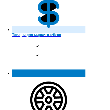
Товары для маркетплейсов
Реестр МинПромТорга