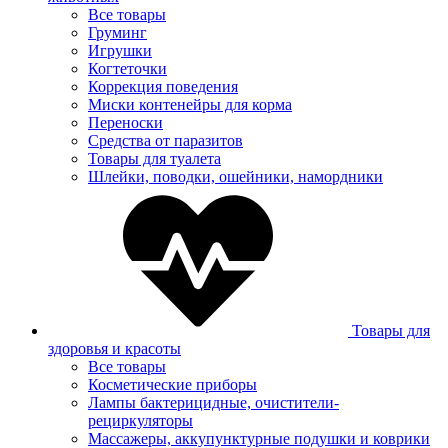
Все товары
Груминг
Игрушки
Когтеточки
Коррекция поведения
Миски контенейры для корма
Переноски
Средства от паразитов
Товары для туалета
Шлейки, поводки, ошейники, намордники
Товары для
здоровья и красоты
Все товары
Косметические приборы
Лампы бактерицидные, очистители-
рециркуляторы
Массажеры, аккупунктурные подушки и коврики