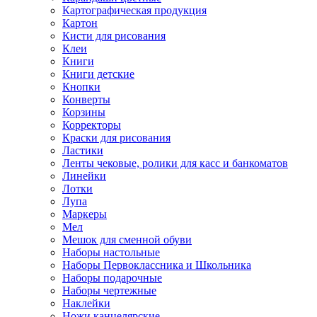
Картографическая продукция
Картон
Кисти для рисования
Клеи
Книги
Книги детские
Кнопки
Конверты
Корзины
Корректоры
Краски для рисования
Ластики
Ленты чековые, ролики для касс и банкоматов
Линейки
Лотки
Лупа
Маркеры
Мел
Мешок для сменной обуви
Наборы настольные
Наборы Первоклассника и Школьника
Наборы подарочные
Наборы чертежные
Наклейки
Ножи канцелярские