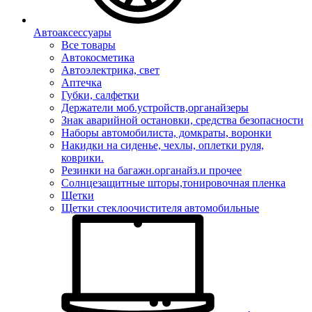
Автоаксессуары
Все товары
Автокосметика
Автоэлектрика, свет
Аптечка
Губки, салфетки
Держатели моб.устройств,органайзеры
Знак аварийной остановки, средства безопасности
Наборы автомобилиста, домкраты, воронки
Накидки на сиденье, чехлы, оплетки руля,
коврики.
Резинки на багажн.органайз.и прочее
Солнцезащитные шторы,тонировочная пленка
Щетки
Щетки стеклоочистителя автомобильные