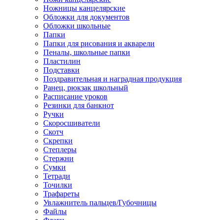
Ножницы канцелярские
Обложки для документов
Обложки школьные
Папки
Папки для рисования и акварели
Пеналы, школьные папки
Пластилин
Подставки
Поздравительная и наградная продукция
Ранец, рюкзак школьный
Расписание уроков
Резинки для банкнот
Ручки
Скоросшиватели
Скотч
Скрепки
Степлеры
Стержни
Сумки
Тетради
Точилки
Трафареты
Увлажнитель пальцев/Губочницы
Файлы