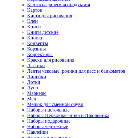
Картографическая продукция
Картон
Кисти для рисования
Клеи
Книги
Книги детские
Кнопки
Конверты
Корзины
Корректоры
Краски для рисования
Ластики
Ленты чековые, ролики для касс и банкоматов
Линейки
Лотки
Лупа
Маркеры
Мел
Мешок для сменной обуви
Наборы настольные
Наборы Первоклассника и Школьника
Наборы подарочные
Наборы чертежные
Наклейки
Ножи канцелярские