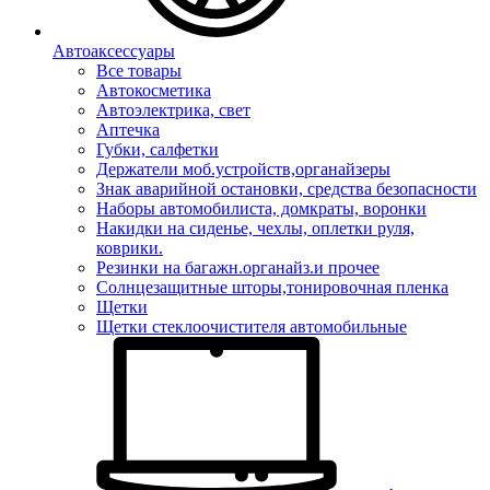
Автоаксессуары
Все товары
Автокосметика
Автоэлектрика, свет
Аптечка
Губки, салфетки
Держатели моб.устройств,органайзеры
Знак аварийной остановки, средства безопасности
Наборы автомобилиста, домкраты, воронки
Накидки на сиденье, чехлы, оплетки руля,
коврики.
Резинки на багажн.органайз.и прочее
Солнцезащитные шторы,тонировочная пленка
Щетки
Щетки стеклоочистителя автомобильные