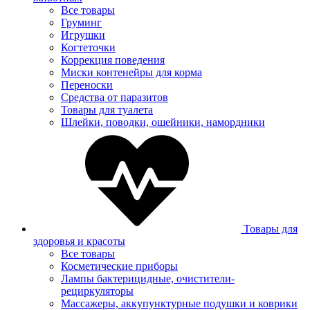
Все товары
Груминг
Игрушки
Когтеточки
Коррекция поведения
Миски контенейры для корма
Переноски
Средства от паразитов
Товары для туалета
Шлейки, поводки, ошейники, намордники
Товары для
здоровья и красоты
Все товары
Косметические приборы
Лампы бактерицидные, очистители-
рециркуляторы
Массажеры, аккупунктурные подушки и коврики