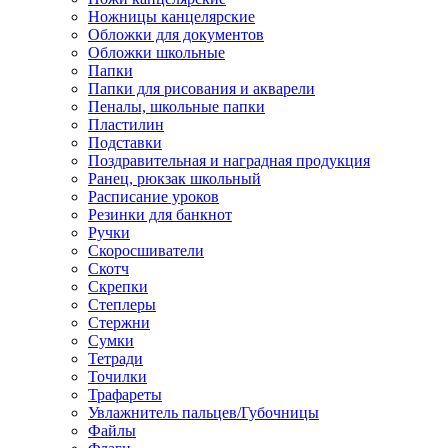
Ножницы канцелярские
Обложки для документов
Обложки школьные
Папки
Папки для рисования и акварели
Пеналы, школьные папки
Пластилин
Подставки
Поздравительная и наградная продукция
Ранец, рюкзак школьный
Расписание уроков
Резинки для банкнот
Ручки
Скоросшиватели
Скотч
Скрепки
Степлеры
Стержни
Сумки
Тетради
Точилки
Трафареты
Увлажнитель пальцев/Губочницы
Файлы