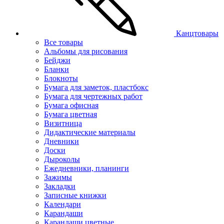
Канцтовары
Все товары
Альбомы для рисования
Бейджи
Бланки
Блокноты
Бумага для заметок, пластбокс
Бумага для чертежных работ
Бумага офисная
Бумага цветная
Визитница
Дидактические материалы
Дневники
Доски
Дыроколы
Ежедневники, планинги
Зажимы
Закладки
Записные книжки
Календари
Карандаши
Карандаши цветные