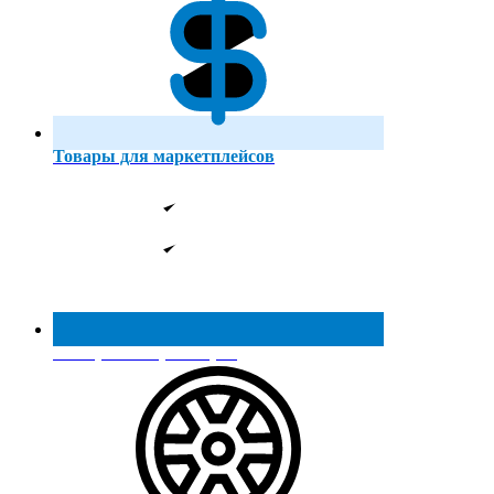
Товары для маркетплейсов
Реестр МинПромТорга