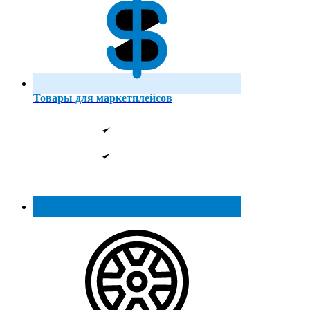
Товары для маркетплейсов
Реестр МинПромТорга