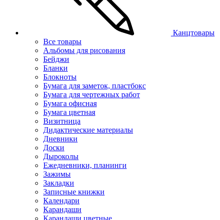
Канцтовары
Все товары
Альбомы для рисования
Бейджи
Бланки
Блокноты
Бумага для заметок, пластбокс
Бумага для чертежных работ
Бумага офисная
Бумага цветная
Визитница
Дидактические материалы
Дневники
Доски
Дыроколы
Ежедневники, планинги
Зажимы
Закладки
Записные книжки
Календари
Карандаши
Карандаши цветные