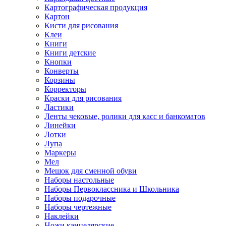
Картографическая продукция
Картон
Кисти для рисования
Клеи
Книги
Книги детские
Кнопки
Конверты
Корзины
Корректоры
Краски для рисования
Ластики
Ленты чековые, ролики для касс и банкоматов
Линейки
Лотки
Лупа
Маркеры
Мел
Мешок для сменной обуви
Наборы настольные
Наборы Первоклассника и Школьника
Наборы подарочные
Наборы чертежные
Наклейки
Ножи канцелярские