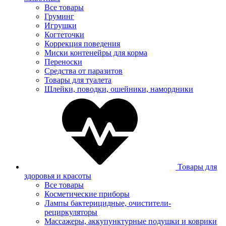
Все товары
Груминг
Игрушки
Когтеточки
Коррекция поведения
Миски контенейры для корма
Переноски
Средства от паразитов
Товары для туалета
Шлейки, поводки, ошейники, намордники
Товары для
здоровья и красоты
Все товары
Косметические приборы
Лампы бактерицидные, очистители-
рециркуляторы
Массажеры, аккупунктурные подушки и коврики