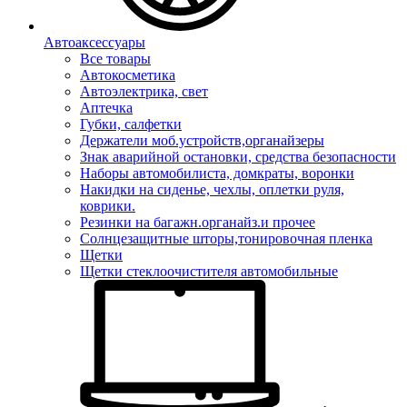
Автоаксессуары
Все товары
Автокосметика
Автоэлектрика, свет
Аптечка
Губки, салфетки
Держатели моб.устройств,органайзеры
Знак аварийной остановки, средства безопасности
Наборы автомобилиста, домкраты, воронки
Накидки на сиденье, чехлы, оплетки руля,
коврики.
Резинки на багажн.органайз.и прочее
Солнцезащитные шторы,тонировочная пленка
Щетки
Щетки стеклоочистителя автомобильные