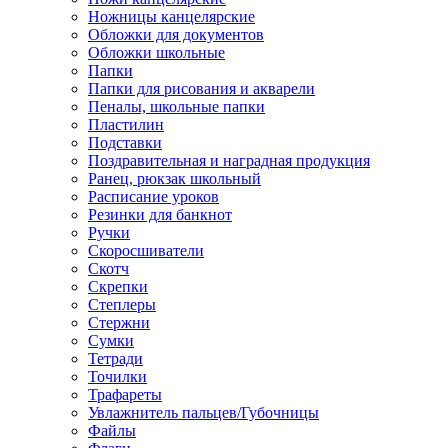
Ножницы канцелярские
Обложки для документов
Обложки школьные
Папки
Папки для рисования и акварели
Пеналы, школьные папки
Пластилин
Подставки
Поздравительная и наградная продукция
Ранец, рюкзак школьный
Расписание уроков
Резинки для банкнот
Ручки
Скоросшиватели
Скотч
Скрепки
Степлеры
Стержни
Сумки
Тетради
Точилки
Трафареты
Увлажнитель пальцев/Губочницы
Файлы