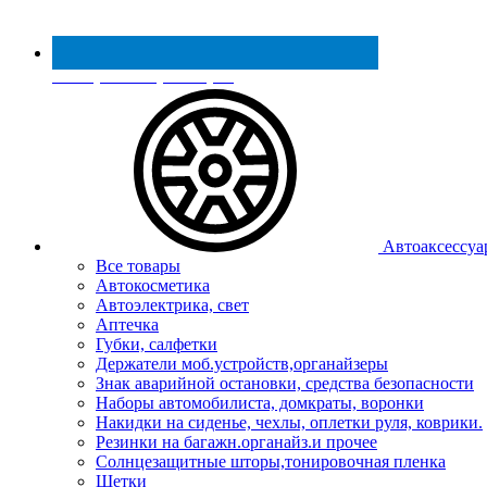
Реестр МинПромТорга
Автоаксессуа
Все товары
Автокосметика
Автоэлектрика, свет
Аптечка
Губки, салфетки
Держатели моб.устройств,органайзеры
Знак аварийной остановки, средства безопасности
Наборы автомобилиста, домкраты, воронки
Накидки на сиденье, чехлы, оплетки руля, коврики.
Резинки на багажн.органайз.и прочее
Солнцезащитные шторы,тонировочная пленка
Щетки