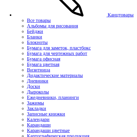
Канцтовары
Все товары
Альбомы для рисования
Бейджи
Бланки
Блокноты
Бумага для заметок, пластбокс
Бумага для чертежных работ
Бумага офисная
Бумага цветная
Визитница
Дидактические материалы
Дневники
Доски
Дыроколы
Ежедневники, планинги
Зажимы
Закладки
Записные книжки
Календари
Карандаши
Карандаши цветные
Картографическая продукция