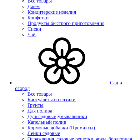
Все товары
Джем
Кондитерские изделия
Конфетки
Продукты быстрого приготовления
Снеки
Чай
Сад и
огород
Все товары
Биотуалеты и септики
Грунты
Для полива
Душ садовый,умывальники
Капельный полив
Кормовые добавки (Премиксы)
Лейки садовые
Ограждения, садовые решетки, арки, бордюрная