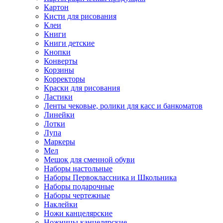
Картон
Кисти для рисования
Клеи
Книги
Книги детские
Кнопки
Конверты
Корзины
Корректоры
Краски для рисования
Ластики
Ленты чековые, ролики для касс и банкоматов
Линейки
Лотки
Лупа
Маркеры
Мел
Мешок для сменной обуви
Наборы настольные
Наборы Первоклассника и Школьника
Наборы подарочные
Наборы чертежные
Наклейки
Ножи канцелярские
Ножницы канцелярские