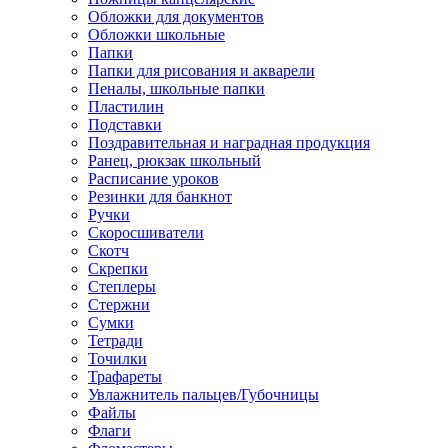
Обложки для документов
Обложки школьные
Папки
Папки для рисования и акварели
Пеналы, школьные папки
Пластилин
Подставки
Поздравительная и наградная продукция
Ранец, рюкзак школьный
Расписание уроков
Резинки для банкнот
Ручки
Скоросшиватели
Скотч
Скрепки
Степлеры
Стержни
Сумки
Тетради
Точилки
Трафареты
Увлажнитель пальцев/Губочницы
Файлы
Флаги