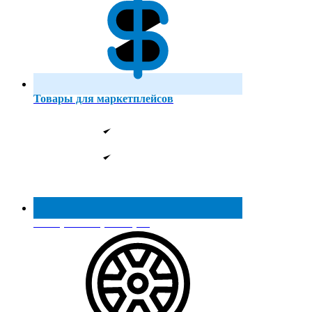
Товары для маркетплейсов
Реестр МинПромТорга