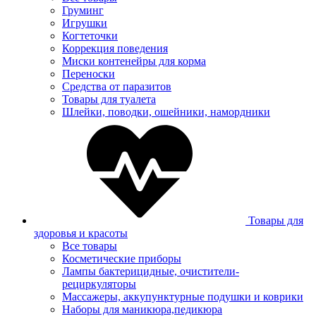
Груминг
Игрушки
Когтеточки
Коррекция поведения
Миски контенейры для корма
Переноски
Средства от паразитов
Товары для туалета
Шлейки, поводки, ошейники, намордники
Товары для
здоровья и красоты
Все товары
Косметические приборы
Лампы бактерицидные, очистители-
рециркуляторы
Массажеры, аккупунктурные подушки и коврики
Наборы для маникюра,педикюра