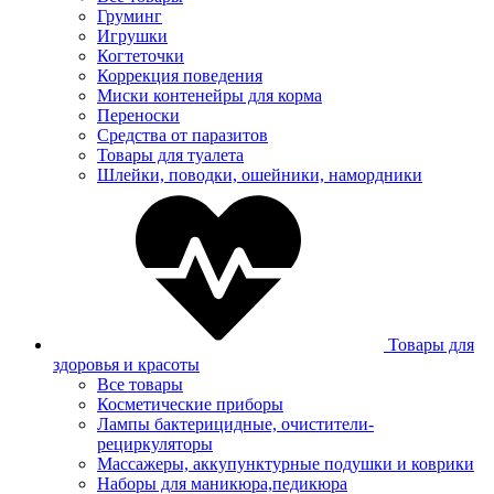
Груминг
Игрушки
Когтеточки
Коррекция поведения
Миски контенейры для корма
Переноски
Средства от паразитов
Товары для туалета
Шлейки, поводки, ошейники, намордники
Товары для
здоровья и красоты
Все товары
Косметические приборы
Лампы бактерицидные, очистители-
рециркуляторы
Массажеры, аккупунктурные подушки и коврики
Наборы для маникюра,педикюра