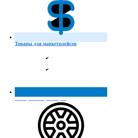
Товары для маркетплейсов
Реестр МинПромТорга