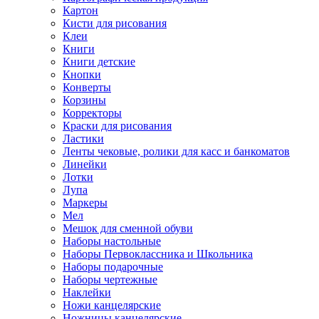
Картон
Кисти для рисования
Клеи
Книги
Книги детские
Кнопки
Конверты
Корзины
Корректоры
Краски для рисования
Ластики
Ленты чековые, ролики для касс и банкоматов
Линейки
Лотки
Лупа
Маркеры
Мел
Мешок для сменной обуви
Наборы настольные
Наборы Первоклассника и Школьника
Наборы подарочные
Наборы чертежные
Наклейки
Ножи канцелярские
Ножницы канцелярские