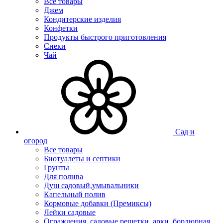
Все товары
Джем
Кондитерские изделия
Конфетки
Продукты быстрого приготовления
Снеки
Чай
Сад и
огород
Все товары
Биотуалеты и септики
Грунты
Для полива
Душ садовый,умывальники
Капельный полив
Кормовые добавки (Премиксы)
Лейки садовые
Ограждения, садовые решетки, арки, бордюрная