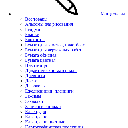
Канцтовары
Все товары
Альбомы для рисования
Бейджи
Бланки
Блокноты
Бумага для заметок, пластбокс
Бумага для чертежных работ
Бумага офисная
Бумага цветная
Визитница
Дидактические материалы
Дневники
Доски
Дыроколы
Ежедневники, планинги
Зажимы
Закладки
Записные книжки
Календари
Карандаши
Карандаши цветные
Картографическая продукция