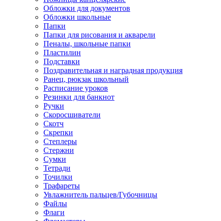
Обложки для документов
Обложки школьные
Папки
Папки для рисования и акварели
Пеналы, школьные папки
Пластилин
Подставки
Поздравительная и наградная продукция
Ранец, рюкзак школьный
Расписание уроков
Резинки для банкнот
Ручки
Скоросшиватели
Скотч
Скрепки
Степлеры
Стержни
Сумки
Тетради
Точилки
Трафареты
Увлажнитель пальцев/Губочницы
Файлы
Флаги