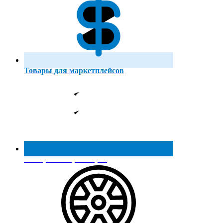
Товары для маркетплейсов
Реестр МинПромТорга