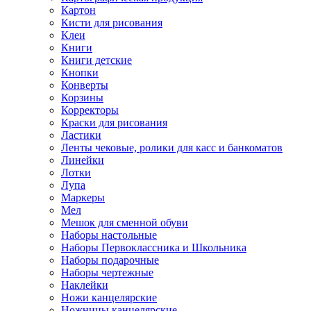
Картон
Кисти для рисования
Клеи
Книги
Книги детские
Кнопки
Конверты
Корзины
Корректоры
Краски для рисования
Ластики
Ленты чековые, ролики для касс и банкоматов
Линейки
Лотки
Лупа
Маркеры
Мел
Мешок для сменной обуви
Наборы настольные
Наборы Первоклассника и Школьника
Наборы подарочные
Наборы чертежные
Наклейки
Ножи канцелярские
Ножницы канцелярские