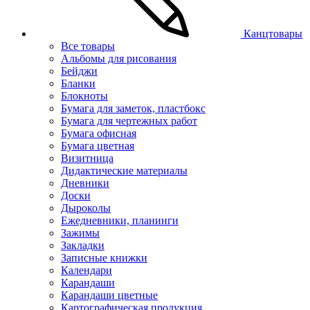
Канцтовары
Все товары
Альбомы для рисования
Бейджи
Бланки
Блокноты
Бумага для заметок, пластбокс
Бумага для чертежных работ
Бумага офисная
Бумага цветная
Визитница
Дидактические материалы
Дневники
Доски
Дыроколы
Ежедневники, планинги
Зажимы
Закладки
Записные книжки
Календари
Карандаши
Карандаши цветные
Картографическая продукция