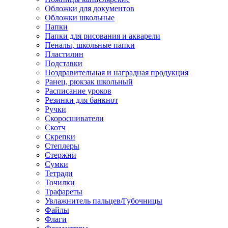
Обложки для документов
Обложки школьные
Папки
Папки для рисования и акварели
Пеналы, школьные папки
Пластилин
Подставки
Поздравительная и наградная продукция
Ранец, рюкзак школьный
Расписание уроков
Резинки для банкнот
Ручки
Скоросшиватели
Скотч
Скрепки
Степлеры
Стержни
Сумки
Тетради
Точилки
Трафареты
Увлажнитель пальцев/Губочницы
Файлы
Флаги