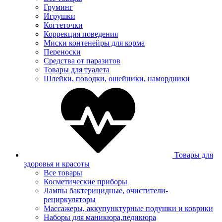
Груминг
Игрушки
Когтеточки
Коррекция поведения
Миски контенейры для корма
Переноски
Средства от паразитов
Товары для туалета
Шлейки, поводки, ошейники, намордники
Товары для
здоровья и красоты
Все товары
Косметические приборы
Лампы бактерицидные, очистители-
рециркуляторы
Массажеры, аккупунктурные подушки и коврики
Наборы для маникюра,педикюра