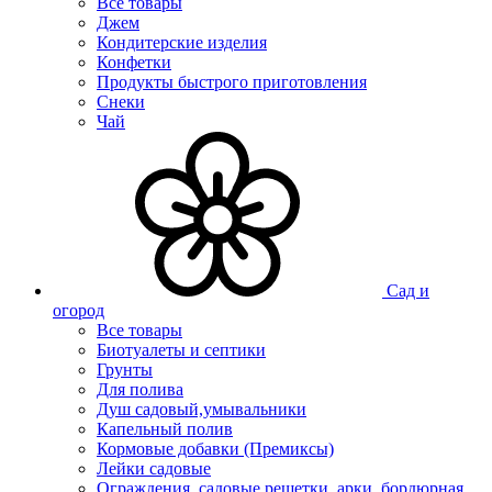
Все товары
Джем
Кондитерские изделия
Конфетки
Продукты быстрого приготовления
Снеки
Чай
Сад и
огород
Все товары
Биотуалеты и септики
Грунты
Для полива
Душ садовый,умывальники
Капельный полив
Кормовые добавки (Премиксы)
Лейки садовые
Ограждения, садовые решетки, арки, бордюрная