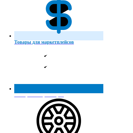
Товары для маркетплейсов
Реестр МинПромТорга