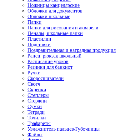
Ножницы канцелярские
Обложки для документов
Обложки школьные
Папки
Папки для рисования и акварели
Пеналы, школьные папки
Пластилин
Подставки
Поздравительная и наградная продукция
Ранец, рюкзак школьный
Расписание уроков
Резинки для банкнот
Ручки
Скоросшиватели
Скотч
Скрепки
Степлеры
Стержни
Сумки
Тетради
Точилки
Трафареты
Увлажнитель пальцев/Губочницы
Файлы