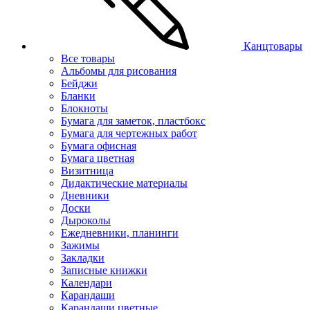
Канцтовары
Все товары
Альбомы для рисования
Бейджи
Бланки
Блокноты
Бумага для заметок, пластбокс
Бумага для чертежных работ
Бумага офисная
Бумага цветная
Визитница
Дидактические материалы
Дневники
Доски
Дыроколы
Ежедневники, планинги
Зажимы
Закладки
Записные книжки
Календари
Карандаши
Карандаши цветные