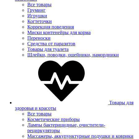
Все товары
Груминг
Игрушки
Когтеточки
Коррекция поведения
Миски контенейры для корма
Переноски
Средства от паразитов
Товары для туалета
Шлейки, поводки, ошейники, намордники
Товары для
здоровья и красоты
Все товары
Косметические приборы
Лампы бактерицидные, очистители-
рециркуляторы
Массажеры, аккупунктурные подушки и коврики