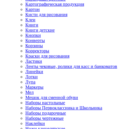
Картографическая продукция
Картон
Кисти для рисования
Клеи
Книги
Книги детские
Кнопки
Конверты
Корзины
Корректоры
Краски для рисования
Ластики
Ленты чековые, ролики для касс и банкоматов
Линейки
Лотки
Лупа
Маркеры
Мел
Мешок для сменной обуви
Наборы настольные
Наборы Первоклассника и Школьника
Наборы подарочные
Наборы чертежные
Наклейки
Ножи канцелярские