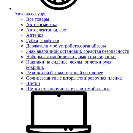
Автоаксессуары
Все товары
Автокосметика
Автоэлектрика, свет
Аптечка
Губки, салфетки
Держатели моб.устройств,органайзеры
Знак аварийной остановки, средства безопасности
Наборы автомобилиста, домкраты, воронки
Накидки на сиденье, чехлы, оплетки руля,
коврики.
Резинки на багажн.органайз.и прочее
Солнцезащитные шторы,тонировочная пленка
Щетки
Щетки стеклоочистителя автомобильные