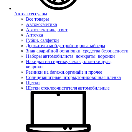
Автоаксессуары
Все товары
Автокосметика
Автоэлектрика, свет
Аптечка
Губки, салфетки
Держатели моб.устройств,органайзеры
Знак аварийной остановки, средства безопасности
Наборы автомобилиста, домкраты, воронки
Накидки на сиденье, чехлы, оплетки руля,
коврики.
Резинки на багажн.органайз.и прочее
Солнцезащитные шторы,тонировочная пленка
Щетки
Щетки стеклоочистителя автомобильные