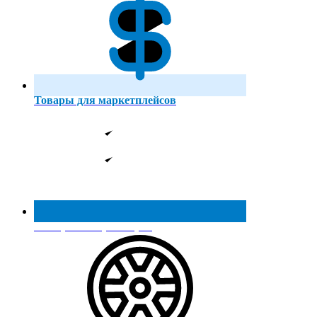
Товары для маркетплейсов
Реестр МинПромТорга