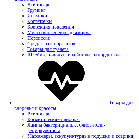
Все товары
Груминг
Игрушки
Когтеточки
Коррекция поведения
Миски контенейры для корма
Переноски
Средства от паразитов
Товары для туалета
Шлейки, поводки, ошейники, намордники
Товары для
здоровья и красоты
Все товары
Косметические приборы
Лампы бактерицидные, очистители-
рециркуляторы
Массажеры, аккупунктурные подушки и коврики