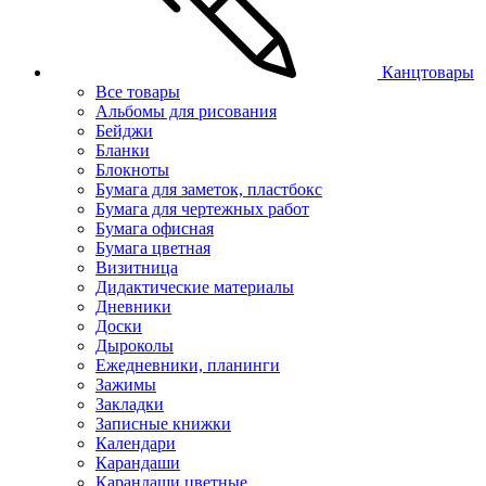
Канцтовары
Все товары
Альбомы для рисования
Бейджи
Бланки
Блокноты
Бумага для заметок, пластбокс
Бумага для чертежных работ
Бумага офисная
Бумага цветная
Визитница
Дидактические материалы
Дневники
Доски
Дыроколы
Ежедневники, планинги
Зажимы
Закладки
Записные книжки
Календари
Карандаши
Карандаши цветные