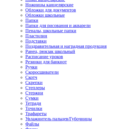
Ножницы канцелярские
Обложки для документов
Обложки школьные
Папки
Папки для рисования и акварели
Пеналы, школьные папки
Пластилин
Подставки
Поздравительная и наградная продукция
Ранец, рюкзак школьный
Расписание уроков
Резинки для банкнот
Ручки
Скоросшиватели
Скотч
Скрепки
Степлеры
Стержни
Сумки
Тетради
Точилки
Трафареты
Увлажнитель пальцев/Губочницы
Файлы