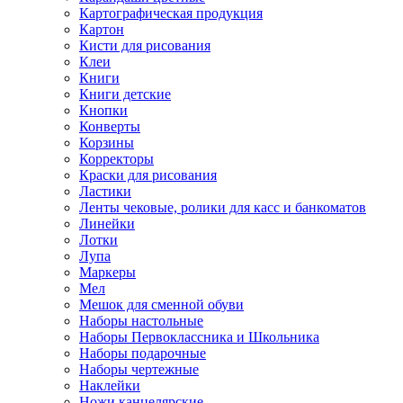
Картографическая продукция
Картон
Кисти для рисования
Клеи
Книги
Книги детские
Кнопки
Конверты
Корзины
Корректоры
Краски для рисования
Ластики
Ленты чековые, ролики для касс и банкоматов
Линейки
Лотки
Лупа
Маркеры
Мел
Мешок для сменной обуви
Наборы настольные
Наборы Первоклассника и Школьника
Наборы подарочные
Наборы чертежные
Наклейки
Ножи канцелярские