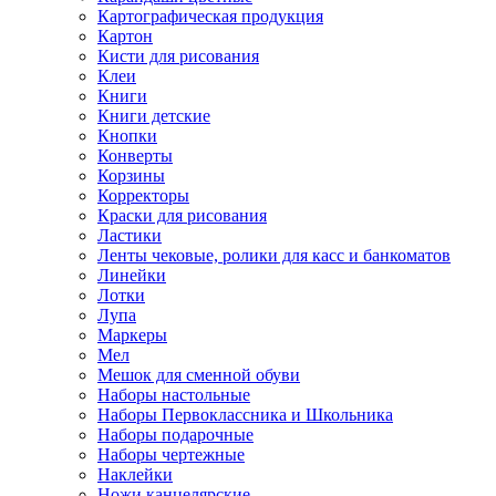
Картографическая продукция
Картон
Кисти для рисования
Клеи
Книги
Книги детские
Кнопки
Конверты
Корзины
Корректоры
Краски для рисования
Ластики
Ленты чековые, ролики для касс и банкоматов
Линейки
Лотки
Лупа
Маркеры
Мел
Мешок для сменной обуви
Наборы настольные
Наборы Первоклассника и Школьника
Наборы подарочные
Наборы чертежные
Наклейки
Ножи канцелярские