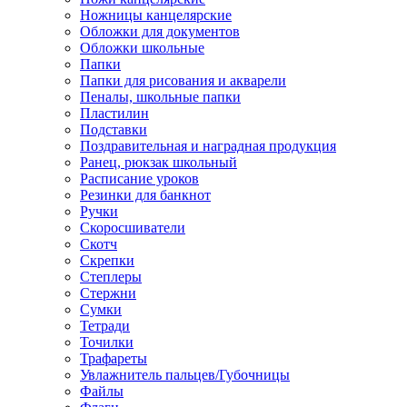
Ножницы канцелярские
Обложки для документов
Обложки школьные
Папки
Папки для рисования и акварели
Пеналы, школьные папки
Пластилин
Подставки
Поздравительная и наградная продукция
Ранец, рюкзак школьный
Расписание уроков
Резинки для банкнот
Ручки
Скоросшиватели
Скотч
Скрепки
Степлеры
Стержни
Сумки
Тетради
Точилки
Трафареты
Увлажнитель пальцев/Губочницы
Файлы