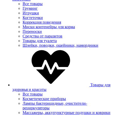
Все товары
Груминг
Игрушки
Когтеточки
Коррекция поведения
Миски контенейры для корма
Переноски
Средства от паразитов
Товары для туалета
Шлейки, поводки, ошейники, намордники
Товары для
здоровья и красоты
Все товары
Косметические приборы
Лампы бактерицидные, очистители-
рециркуляторы
Массажеры, аккупунктурные подушки и коврики