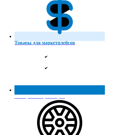
Товары для маркетплейсов
Реестр МинПромТорга