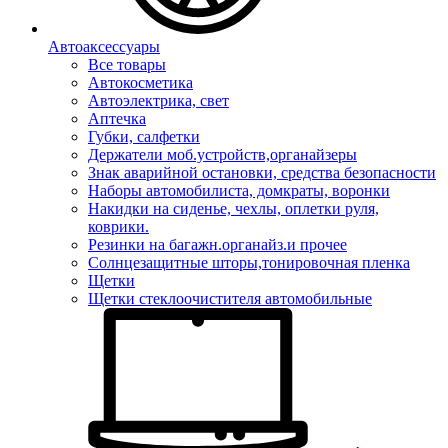
Автоаксессуары
Все товары
Автокосметика
Автоэлектрика, свет
Аптечка
Губки, салфетки
Держатели моб.устройств,органайзеры
Знак аварийной остановки, средства безопасности
Наборы автомобилиста, домкраты, воронки
Накидки на сиденье, чехлы, оплетки руля,
коврики.
Резинки на багажн.органайз.и прочее
Солнцезащитные шторы,тонировочная пленка
Щетки
Щетки стеклоочистителя автомобильные