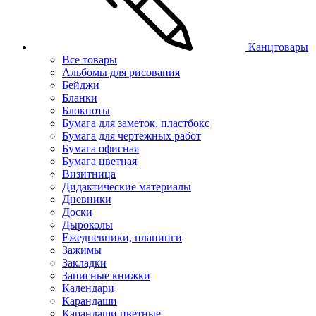
Канцтовары
Все товары
Альбомы для рисования
Бейджи
Бланки
Блокноты
Бумага для заметок, пластбокс
Бумага для чертежных работ
Бумага офисная
Бумага цветная
Визитница
Дидактические материалы
Дневники
Доски
Дыроколы
Ежедневники, планинги
Зажимы
Закладки
Записные книжки
Календари
Карандаши
Карандаши цветные