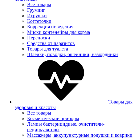
Все товары
Груминг
Игрушки
Когтеточки
Коррекция поведения
Миски контенейры для корма
Переноски
Средства от паразитов
Товары для туалета
Шлейки, поводки, ошейники, намордники
Товары для
здоровья и красоты
Все товары
Косметические приборы
Лампы бактерицидные, очистители-
рециркуляторы
Массажеры, аккупунктурные подушки и коврики