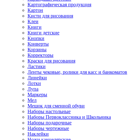
Картографическая продукция
Картон
Кисти для рисования
Клеи
Книги
Книги детские
Кнопки
Конверты
Корзины
Корректоры
Краски для рисования
Ластики
Ленты чековые, ролики для касс и банкоматов
Линейки
Лотки
Лупа
Маркеры
Мел
Мешок для сменной обуви
Наборы настольные
Наборы Первоклассника и Школьника
Наборы подарочные
Наборы чертежные
Наклейки
Ножи канцелярские