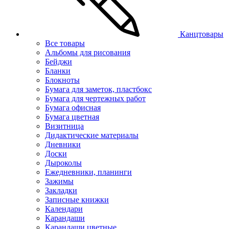
Канцтовары
Все товары
Альбомы для рисования
Бейджи
Бланки
Блокноты
Бумага для заметок, пластбокс
Бумага для чертежных работ
Бумага офисная
Бумага цветная
Визитница
Дидактические материалы
Дневники
Доски
Дыроколы
Ежедневники, планинги
Зажимы
Закладки
Записные книжки
Календари
Карандаши
Карандаши цветные