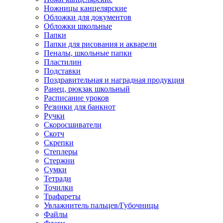
Ножницы канцелярские
Обложки для документов
Обложки школьные
Папки
Папки для рисования и акварели
Пеналы, школьные папки
Пластилин
Подставки
Поздравительная и наградная продукция
Ранец, рюкзак школьный
Расписание уроков
Резинки для банкнот
Ручки
Скоросшиватели
Скотч
Скрепки
Степлеры
Стержни
Сумки
Тетради
Точилки
Трафареты
Увлажнитель пальцев/Губочницы
Файлы