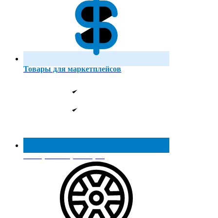
Товары для маркетплейсов
Реестр МинПромТорга