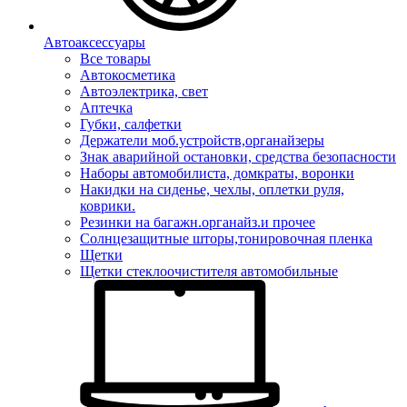
Автоаксессуары
Все товары
Автокосметика
Автоэлектрика, свет
Аптечка
Губки, салфетки
Держатели моб.устройств,органайзеры
Знак аварийной остановки, средства безопасности
Наборы автомобилиста, домкраты, воронки
Накидки на сиденье, чехлы, оплетки руля,
коврики.
Резинки на багажн.органайз.и прочее
Солнцезащитные шторы,тонировочная пленка
Щетки
Щетки стеклоочистителя автомобильные