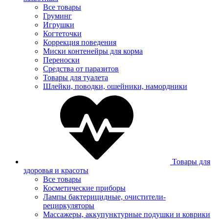
Все товары
Груминг
Игрушки
Когтеточки
Коррекция поведения
Миски контенейры для корма
Переноски
Средства от паразитов
Товары для туалета
Шлейки, поводки, ошейники, намордники
Товары для
здоровья и красоты
Все товары
Косметические приборы
Лампы бактерицидные, очистители-
рециркуляторы
Массажеры, аккупунктурные подушки и коврики