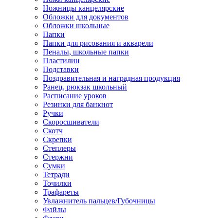
Ножницы канцелярские
Обложки для документов
Обложки школьные
Папки
Папки для рисования и акварели
Пеналы, школьные папки
Пластилин
Подставки
Поздравительная и наградная продукция
Ранец, рюкзак школьный
Расписание уроков
Резинки для банкнот
Ручки
Скоросшиватели
Скотч
Скрепки
Степлеры
Стержни
Сумки
Тетради
Точилки
Трафареты
Увлажнитель пальцев/Губочницы
Файлы