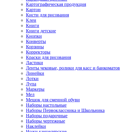
Картографическая продукция
Картон
Кисти для рисования
Клеи
Книги
Книги детские
Кнопки
Конверты
Корзины
Корректоры
Краски для рисования
Ластики
Ленты чековые, ролики для касс и банкоматов
Линейки
Лотки
Лупа
Маркеры
Мел
Мешок для сменной обуви
Наборы настольные
Наборы Первоклассника и Школьника
Наборы подарочные
Наборы чертежные
Наклейки
Ножи канцелярские