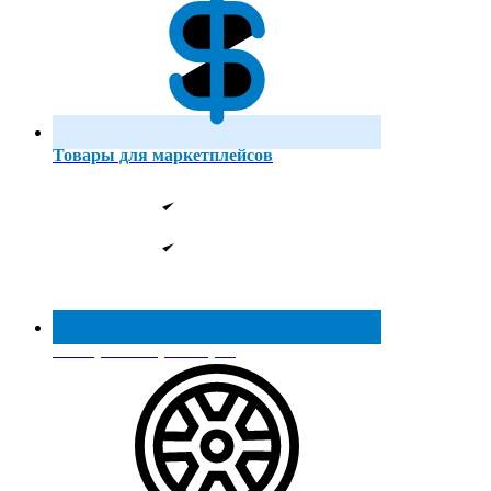
Товары для маркетплейсов
Реестр МинПромТорга