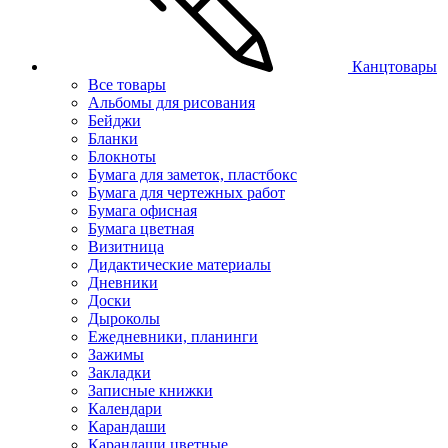
Канцтовары
Все товары
Альбомы для рисования
Бейджи
Бланки
Блокноты
Бумага для заметок, пластбокс
Бумага для чертежных работ
Бумага офисная
Бумага цветная
Визитница
Дидактические материалы
Дневники
Доски
Дыроколы
Ежедневники, планинги
Зажимы
Закладки
Записные книжки
Календари
Карандаши
Карандаши цветные