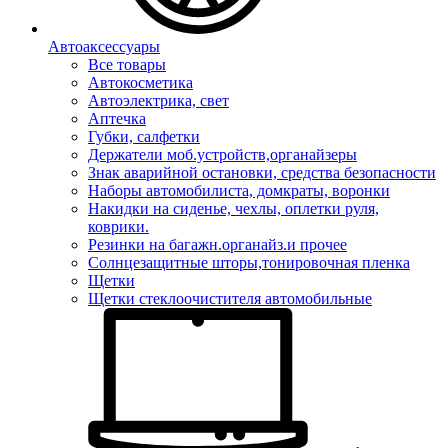
Автоаксессуары
Все товары
Автокосметика
Автоэлектрика, свет
Аптечка
Губки, салфетки
Держатели моб.устройств,органайзеры
Знак аварийной остановки, средства безопасности
Наборы автомобилиста, домкраты, воронки
Накидки на сиденье, чехлы, оплетки руля,
коврики.
Резинки на багажн.органайз.и прочее
Солнцезащитные шторы,тонировочная пленка
Щетки
Щетки стеклоочистителя автомобильные