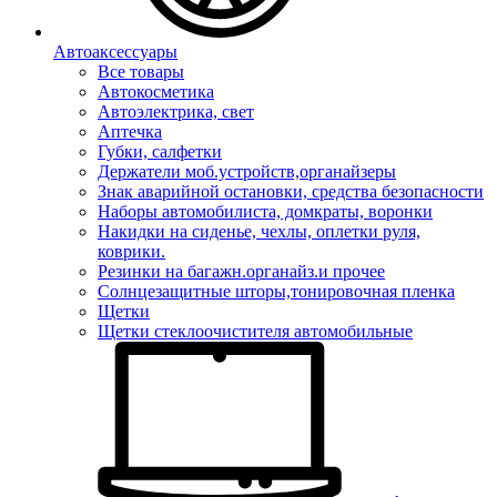
Автоаксессуары
Все товары
Автокосметика
Автоэлектрика, свет
Аптечка
Губки, салфетки
Держатели моб.устройств,органайзеры
Знак аварийной остановки, средства безопасности
Наборы автомобилиста, домкраты, воронки
Накидки на сиденье, чехлы, оплетки руля,
коврики.
Резинки на багажн.органайз.и прочее
Солнцезащитные шторы,тонировочная пленка
Щетки
Щетки стеклоочистителя автомобильные