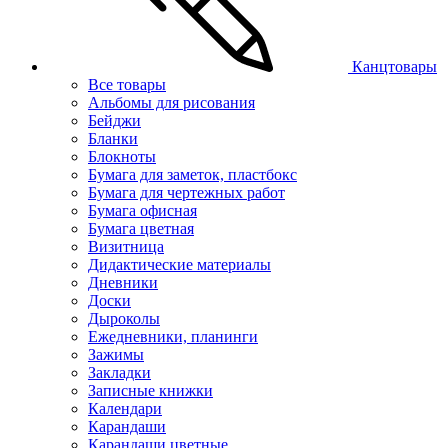
Канцтовары
Все товары
Альбомы для рисования
Бейджи
Бланки
Блокноты
Бумага для заметок, пластбокс
Бумага для чертежных работ
Бумага офисная
Бумага цветная
Визитница
Дидактические материалы
Дневники
Доски
Дыроколы
Ежедневники, планинги
Зажимы
Закладки
Записные книжки
Календари
Карандаши
Карандаши цветные