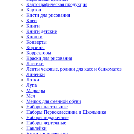
Картографическая продукция
Картон
Кисти для рисования
Клеи
Книги
Книги детские
Кнопки
Конверты
Корзины
Корректоры
Краски для рисования
Ластики
Ленты чековые, ролики для касс и банкоматов
Линейки
Лотки
Лупа
Маркеры
Мел
Мешок для сменной обуви
Наборы настольные
Наборы Первоклассника и Школьника
Наборы подарочные
Наборы чертежные
Наклейки
Ножи канцелярские