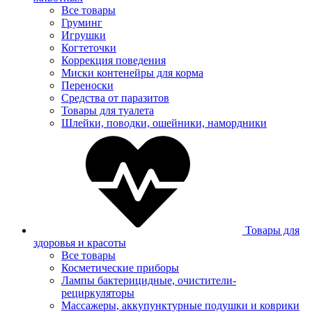
Все товары
Груминг
Игрушки
Когтеточки
Коррекция поведения
Миски контенейры для корма
Переноски
Средства от паразитов
Товары для туалета
Шлейки, поводки, ошейники, намордники
Товары для
здоровья и красоты
Все товары
Косметические приборы
Лампы бактерицидные, очистители-
рециркуляторы
Массажеры, аккупунктурные подушки и коврики