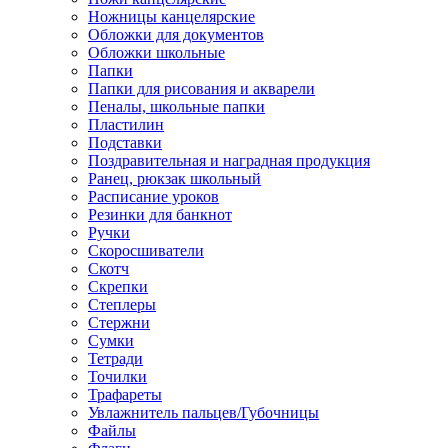
Ножницы канцелярские
Обложки для документов
Обложки школьные
Папки
Папки для рисования и акварели
Пеналы, школьные папки
Пластилин
Подставки
Поздравительная и наградная продукция
Ранец, рюкзак школьный
Расписание уроков
Резинки для банкнот
Ручки
Скоросшиватели
Скотч
Скрепки
Степлеры
Стержни
Сумки
Тетради
Точилки
Трафареты
Увлажнитель пальцев/Губочницы
Файлы