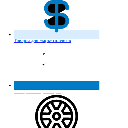
Товары для маркетплейсов
Реестр МинПромТорга