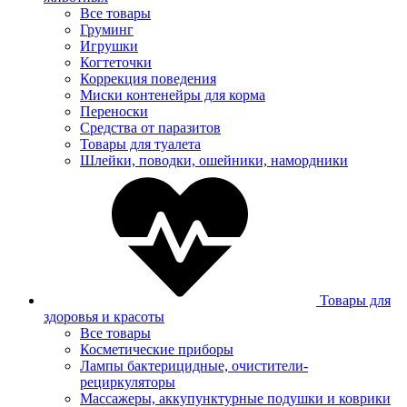
Все товары
Груминг
Игрушки
Когтеточки
Коррекция поведения
Миски контенейры для корма
Переноски
Средства от паразитов
Товары для туалета
Шлейки, поводки, ошейники, намордники
Товары для
здоровья и красоты
Все товары
Косметические приборы
Лампы бактерицидные, очистители-
рециркуляторы
Массажеры, аккупунктурные подушки и коврики