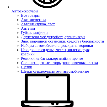
Автоаксессуары
Все товары
Автокосметика
Автоэлектрика, свет
Аптечка
Губки, салфетки
Держатели моб.устройств,органайзеры
Знак аварийной остановки, средства безопасности
Наборы автомобилиста, домкраты, воронки
Накидки на сиденье, чехлы, оплетки руля,
коврики.
Резинки на багажн.органайз.и прочее
Солнцезащитные шторы,тонировочная пленка
Щетки
Щетки стеклоочистителя автомобильные