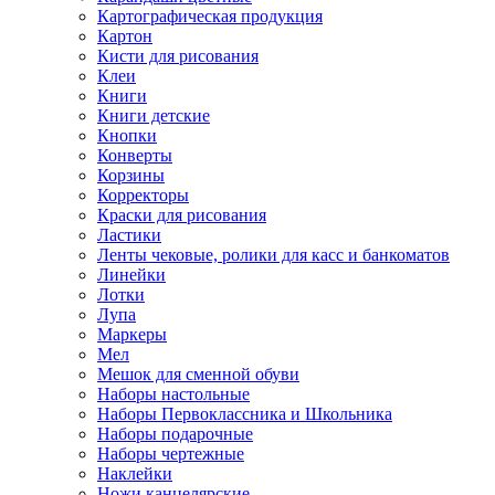
Картографическая продукция
Картон
Кисти для рисования
Клеи
Книги
Книги детские
Кнопки
Конверты
Корзины
Корректоры
Краски для рисования
Ластики
Ленты чековые, ролики для касс и банкоматов
Линейки
Лотки
Лупа
Маркеры
Мел
Мешок для сменной обуви
Наборы настольные
Наборы Первоклассника и Школьника
Наборы подарочные
Наборы чертежные
Наклейки
Ножи канцелярские