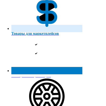
Товары для маркетплейсов
Реестр МинПромТорга