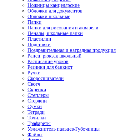
Ножницы канцелярские
Обложки для документов
Обложки школьные
Папки
Папки для рисования и акварели
Пеналы, школьные папки
Пластилин
Подставки
Поздравительная и наградная продукция
Ранец, рюкзак школьный
Расписание уроков
Резинки для банкнот
Ручки
Скоросшиватели
Скотч
Скрепки
Степлеры
Стержни
Сумки
Тетради
Точилки
Трафареты
Увлажнитель пальцев/Губочницы
Файлы