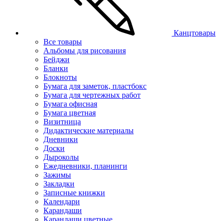
Канцтовары
Все товары
Альбомы для рисования
Бейджи
Бланки
Блокноты
Бумага для заметок, пластбокс
Бумага для чертежных работ
Бумага офисная
Бумага цветная
Визитница
Дидактические материалы
Дневники
Доски
Дыроколы
Ежедневники, планинги
Зажимы
Закладки
Записные книжки
Календари
Карандаши
Карандаши цветные