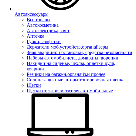
Автоаксессуары
Все товары
Автокосметика
Автоэлектрика, свет
Аптечка
Губки, салфетки
Держатели моб.устройств,органайзеры
Знак аварийной остановки, средства безопасности
Наборы автомобилиста, домкраты, воронки
Накидки на сиденье, чехлы, оплетки руля,
коврики.
Резинки на багажн.органайз.и прочее
Солнцезащитные шторы,тонировочная пленка
Щетки
Щетки стеклоочистителя автомобильные