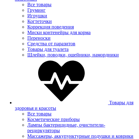
Все товары
Груминг
Игрушки
Когтеточки
Коррекция поведения
Миски контенейры для корма
Переноски
Средства от паразитов
Товары для туалета
Шлейки, поводки, ошейники, намордники
Товары для
здоровья и красоты
Все товары
Косметические приборы
Лампы бактерицидные, очистители-
рециркуляторы
Массажеры, аккупунктурные подушки и коврики