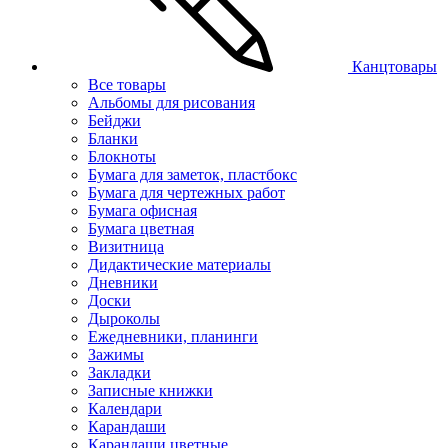
Канцтовары
Все товары
Альбомы для рисования
Бейджи
Бланки
Блокноты
Бумага для заметок, пластбокс
Бумага для чертежных работ
Бумага офисная
Бумага цветная
Визитница
Дидактические материалы
Дневники
Доски
Дыроколы
Ежедневники, планинги
Зажимы
Закладки
Записные книжки
Календари
Карандаши
Карандаши цветные