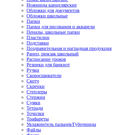
Ножницы канцелярские
Обложки для документов
Обложки школьные
Папки
Папки для рисования и акварели
Пеналы, школьные папки
Пластилин
Подставки
Поздравительная и наградная продукция
Ранец, рюкзак школьный
Расписание уроков
Резинки для банкнот
Ручки
Скоросшиватели
Скотч
Скрепки
Степлеры
Стержни
Сумки
Тетради
Точилки
Трафареты
Увлажнитель пальцев/Губочницы
Файлы