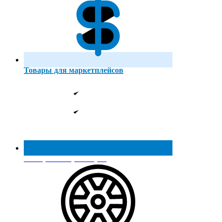
Товары для маркетплейсов
Реестр МинПромТорга