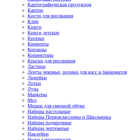
Картографическая продукция
Картон
Кисти для рисования
Клеи
Книги
Книги детские
Кнопки
Конверты
Корзины
Корректоры
Краски для рисования
Ластики
Ленты чековые, ролики для касс и банкоматов
Линейки
Лотки
Лупа
Маркеры
Мел
Мешок для сменной обуви
Наборы настольные
Наборы Первоклассника и Школьника
Наборы подарочные
Наборы чертежные
Наклейки
Ножи канцелярские