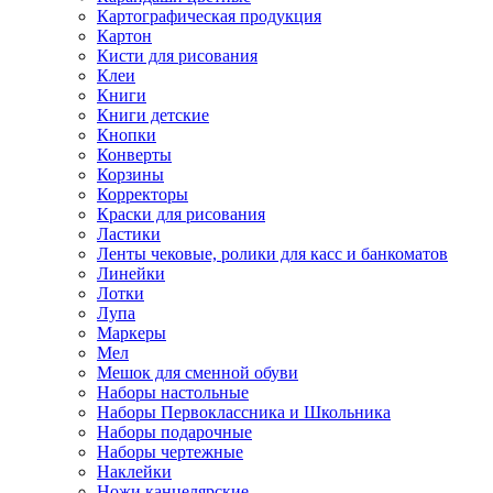
Картографическая продукция
Картон
Кисти для рисования
Клеи
Книги
Книги детские
Кнопки
Конверты
Корзины
Корректоры
Краски для рисования
Ластики
Ленты чековые, ролики для касс и банкоматов
Линейки
Лотки
Лупа
Маркеры
Мел
Мешок для сменной обуви
Наборы настольные
Наборы Первоклассника и Школьника
Наборы подарочные
Наборы чертежные
Наклейки
Ножи канцелярские