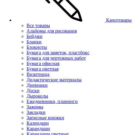
Канцтовары
Все товары
Альбомы для рисования
Бейджи
Бланки
Блокноты
Бумага для заметок, пластбокс
Бумага для чертежных работ
Бумага офисная
Бумага цветная
Визитница
Дидактические материалы
Дневники
Доски
Дыроколы
Ежедневники, планинги
Зажимы
Закладки
Записные книжки
Календари
Карандаши
Карандаши цветные