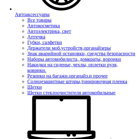
Автоаксессуары
Все товары
Автокосметика
Автоэлектрика, свет
Аптечка
Губки, салфетки
Держатели моб.устройств,органайзеры
Знак аварийной остановки, средства безопасности
Наборы автомобилиста, домкраты, воронки
Накидки на сиденье, чехлы, оплетки руля,
коврики.
Резинки на багажн.органайз.и прочее
Солнцезащитные шторы,тонировочная пленка
Щетки
Щетки стеклоочистителя автомобильные