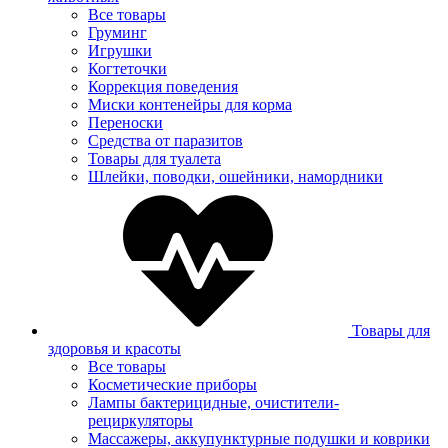
Все товары
Груминг
Игрушки
Когтеточки
Коррекция поведения
Миски контенейры для корма
Переноски
Средства от паразитов
Товары для туалета
Шлейки, поводки, ошейники, намордники
Товары для
здоровья и красоты
Все товары
Косметические приборы
Лампы бактерицидные, очистители-
рециркуляторы
Массажеры, аккупунктурные подушки и коврики