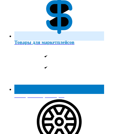
Товары для маркетплейсов
Реестр МинПромТорга