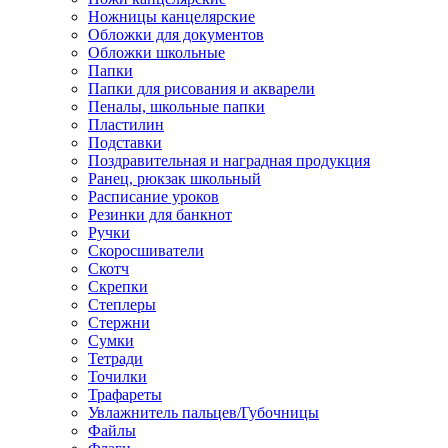
Ножницы канцелярские
Обложки для документов
Обложки школьные
Папки
Папки для рисования и акварели
Пеналы, школьные папки
Пластилин
Подставки
Поздравительная и наградная продукция
Ранец, рюкзак школьный
Расписание уроков
Резинки для банкнот
Ручки
Скоросшиватели
Скотч
Скрепки
Степлеры
Стержни
Сумки
Тетради
Точилки
Трафареты
Увлажнитель пальцев/Губочницы
Файлы