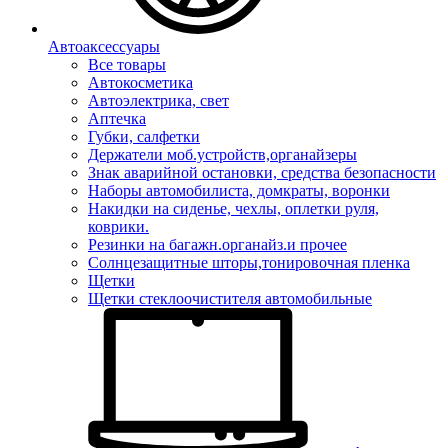
Автоаксессуары
Все товары
Автокосметика
Автоэлектрика, свет
Аптечка
Губки, салфетки
Держатели моб.устройств,органайзеры
Знак аварийной остановки, средства безопасности
Наборы автомобилиста, домкраты, воронки
Накидки на сиденье, чехлы, оплетки руля,
коврики.
Резинки на багажн.органайз.и прочее
Солнцезащитные шторы,тонировочная пленка
Щетки
Щетки стеклоочистителя автомобильные