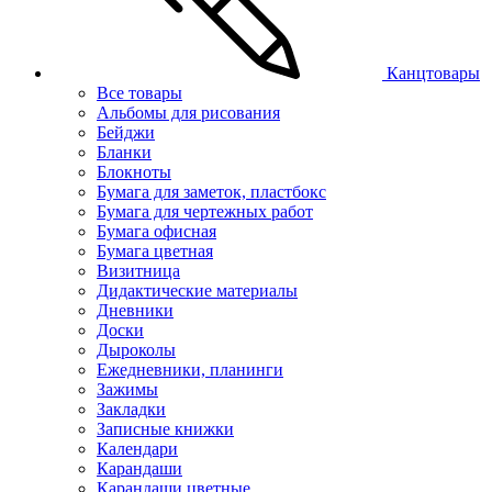
Канцтовары
Все товары
Альбомы для рисования
Бейджи
Бланки
Блокноты
Бумага для заметок, пластбокс
Бумага для чертежных работ
Бумага офисная
Бумага цветная
Визитница
Дидактические материалы
Дневники
Доски
Дыроколы
Ежедневники, планинги
Зажимы
Закладки
Записные книжки
Календари
Карандаши
Карандаши цветные