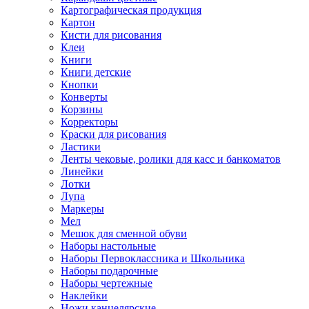
Картографическая продукция
Картон
Кисти для рисования
Клеи
Книги
Книги детские
Кнопки
Конверты
Корзины
Корректоры
Краски для рисования
Ластики
Ленты чековые, ролики для касс и банкоматов
Линейки
Лотки
Лупа
Маркеры
Мел
Мешок для сменной обуви
Наборы настольные
Наборы Первоклассника и Школьника
Наборы подарочные
Наборы чертежные
Наклейки
Ножи канцелярские