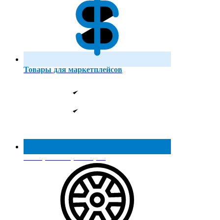
Товары для маркетплейсов
Реестр МинПромТорга