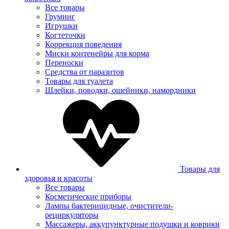
Все товары
Груминг
Игрушки
Когтеточки
Коррекция поведения
Миски контенейры для корма
Переноски
Средства от паразитов
Товары для туалета
Шлейки, поводки, ошейники, намордники
Товары для
здоровья и красоты
Все товары
Косметические приборы
Лампы бактерицидные, очистители-
рециркуляторы
Массажеры, аккупунктурные подушки и коврики